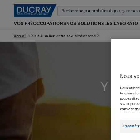
VOS PRÉOCCUPATIONS
NOS SOLUTIONS
LES LABORATO
Accueil
Y a-t-il un lien entre sexualité et acné ?
Nous vo
Y a-t-i
Nous utilison
fonctionnalit
pouvez direct
savoir plus s
confidential
Paramètr