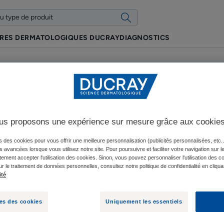
IRES DERMATOLOGIQUES DUCRAY
DIAGNOSTICS
us proposons une expérience sur mesure grâce aux cookie
l un lien entre sexualité e
s des cookies pour vous offrir une meilleure personnalisation (publicités personnalisées, etc..
és avancées lorsque vous utilisez notre site. Pour poursuivre et faciliter votre navigation sur l
ement accepter l'utilisation des cookies. Sinon, vous pouvez personnaliser l'utilisation des c
ur le traitement de données personnelles, consultez notre politique de confidentialité en cliqua
Mise à jour le
2024-01-15
, approuvé par
nos experts médicaux DUCRAY
ité
es des cookies
Uniquement les essentiels