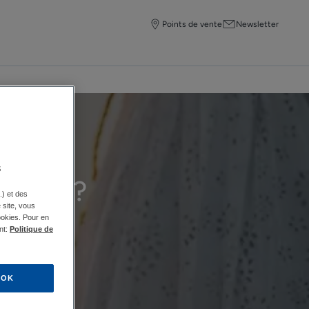
Points de vente
Newsletter
s
t acné ?
.) et des
e site, vous
ookies. Pour en
nt:
Politique de
.
OK