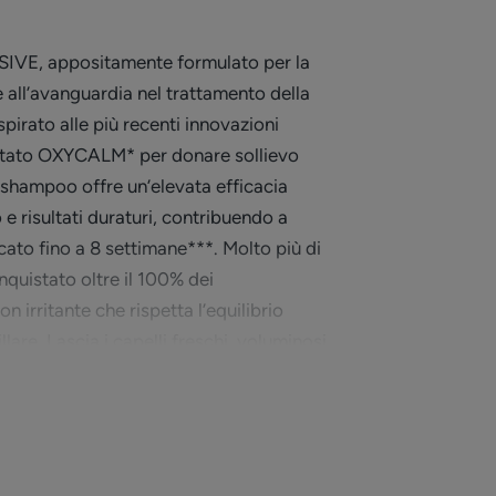
IVE, appositamente formulato per la
 all’avanguardia nel trattamento della
spirato alle più recenti innovazioni
ettato OXYCALM* per donare sollievo
o shampoo offre un’elevata efficacia
 e risultati duraturi, contribuendo a
cato fino a 8 settimane***. Molto più di
quistato oltre il 100% dei
 irritante che rispetta l’equilibrio
llare. Lascia i capelli freschi, voluminosi
forfora severa*