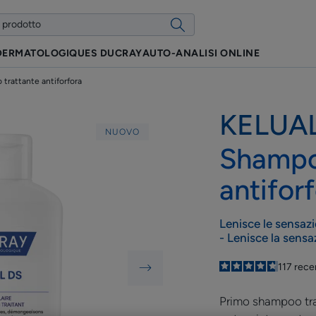
 DERMATOLOGIQUES DUCRAY
AUTO-ANALISI ONLINE
trattante antiforfora
KELUAL
NUOVO
Shampo
antifor
Lenisce le sensazi
- Lenisce la sensa
4.8
/
5
117
rece
-
Primo shampoo trat