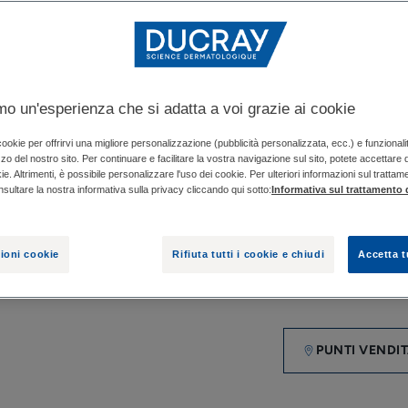
potenziata contro 
ricorrente.
0 forfora, prurito e
prurito**.
amo un'esperienza che si adatta a voi grazie ai cookie
KELUAL DS, il nume
 cookie per offrirvi una migliore personalizzazione (pubblicità personalizzata, ecc.) e funzional
izzo del nostro sito. Per continuare e facilitare la vostra navigazione sul sito, potete accettare
Sinergia unica di 
ie. Altrimenti, è possibile personalizzare l'uso dei cookie. Per ulteriori informazioni sul trattam
nsultare la nostra informativa sulla privacy cliccando qui sotto:
Informativa sul trattamento d
*In attesa di breve
ioni cookie
Rifiuta tutti i cookie e chiudi
Accetta t
Flacone
Flacone
100ml
PUNTI VENDI