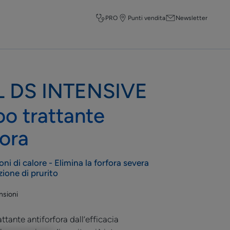
PRO
Punti vendita
Newsletter
 DS INTENSIVE
o trattante
fora
oni di calore - Elimina la forfora severa
zione di prurito
nsioni
tante antiforfora dall’efficacia