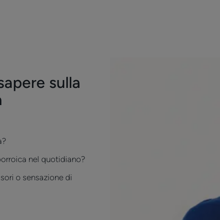
sapere sulla
a
a?
orroica nel quotidiano?
ssori o sensazione di