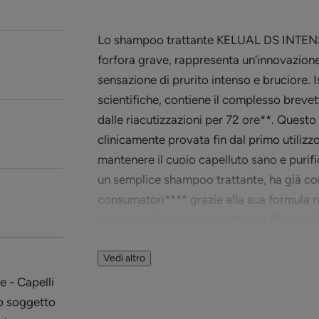
Lo shampoo trattante KELUAL DS INTENS
forfora grave, rappresenta un’innovazione
sensazione di prurito intenso e bruciore. I
scientifiche, contiene il complesso brev
dalle riacutizzazioni per 72 ore**. Quest
clinicamente provata fin dal primo utilizzo
mantenere il cuoio capelluto sano e purifi
un semplice shampoo trattante, ha già con
consumatori**** grazie alla sua formula non
naturale del cuoio capelluto e la fibra capi
e leggeri dalle radici.
Vedi altro
e - Capelli
Benefici
to soggetto
• ELIMINA immediatamente il 100% della 