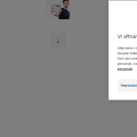
Vi offri
Utilizziamo i
durante l'util
l'uso dei cook
personali, co
personali
Impostaz