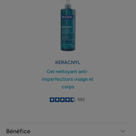
nettoyant
anti-
imperfections
visage
et
corps
KERACNYL
Gel nettoyant anti-
imperfections visage et
corps
4.7
/
5
595
-
Bénéfice