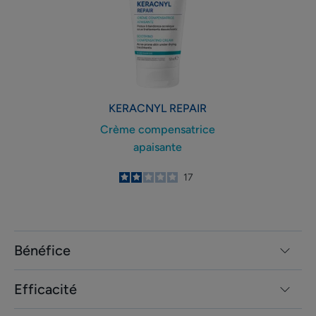
KERACNYL
REPAIR
Crème compensatrice
apaisante
2
/
5
17
-
Bénéfice
Efficacité