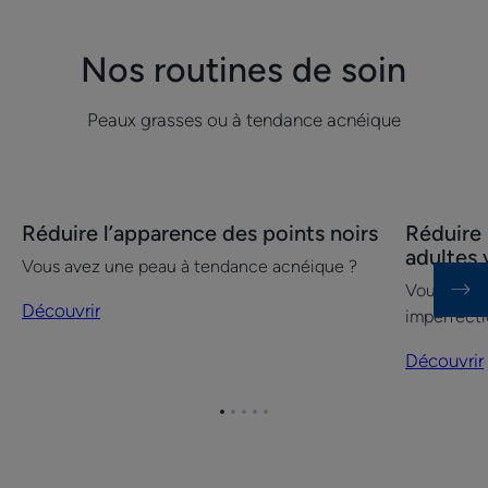
Nos routines de soin
Peaux grasses ou à tendance acnéique
Découvrir
Découvrir
Réduire l’apparence des points noirs
Réduire
Réduire
Réduire
adultes 
Vous avez une peau à tendance acnéique ?
l’apparence
les
Vous avez 
des
boutons
Découvrir
imperfecti
points
des
noirs
peaux
Découvrir
adultes
visage
Aller
Aller
Aller
Aller
Aller
de
à
à
à
à
à
l'été
l'item
l'item
l'item
l'item
l'item
1
2
3
4
5