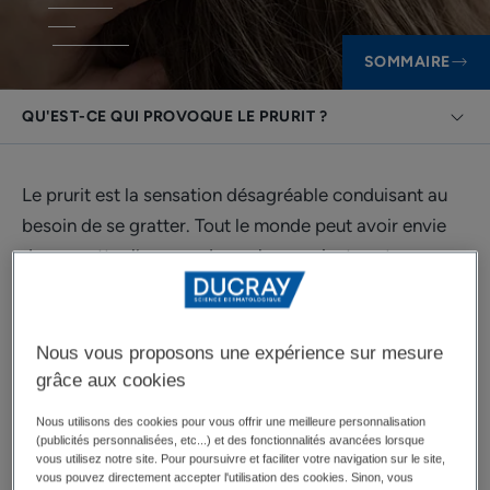
SOMMAIRE
QU'EST-CE QUI PROVOQUE LE PRURIT ?
Le prurit est la sensation désagréable conduisant au
besoin de se gratter. Tout le monde peut avoir envie
de se gratter l’espace de quelques minutes et pour
diverses raisons, mais de nombreuses personnes
souffrent de prurit chronique, autrement dit, un prurit
qui dure depuis plus de six semaines, et parfois depuis
Nous vous proposons une expérience sur mesure
beaucoup plus longtemps. Le prurit et les
grâce aux cookies
démangeaisons associées altèrent la qualité de vie
Nous utilisons des cookies pour vous offrir une meilleure personnalisation
des personnes atteintes et de leur entourage. De
(publicités personnalisées, etc...) et des fonctionnalités avancées lorsque
vous utilisez notre site. Pour poursuivre et faciliter votre navigation sur le site,
nombreuses questions accompagnent le prurit, et en
vous pouvez directement accepter l'utilisation des cookies. Sinon, vous