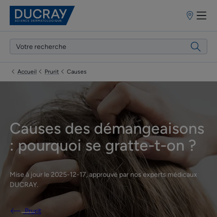
Points
de
vente
Accueil
Prurit
Causes
Causes des démangeaisons
: pourquoi se gratte-t-on ?
Mise à jour le
2025-12-17
, approuvé par
nos experts médicaux
DUCRAY
.
Prurit