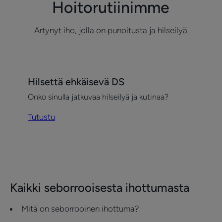
Hoitorutiinimme
Ärtynyt iho, jolla on punoitusta ja hilseilyä
Tutustu
Hilsettä ehkäisevä DS
Hilsettä
Onko sinulla jatkuvaa hilseilyä ja kutinaa?
ehkäisevä
DS
Tutustu
Kaikki seborrooisesta ihottumasta
Mitä on seborrooinen ihottuma?