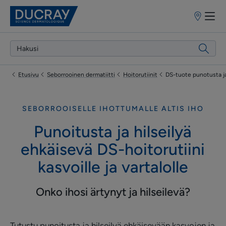
Myyntipiste
Etusivu
Seborrooinen dermatiitti
Hoitorutiinit
DS-tuote punotusta ja 
SEBORROOISELLE IHOTTUMALLE ALTIS IHO
Punoitusta ja hilseilyä
ehkäisevä DS-hoitorutiini
kasvoille ja vartalolle
Onko ihosi ärtynyt ja hilseilevä?
Tutustu punoitusta ja hilseilyä ehkäisevään kasvojen ja