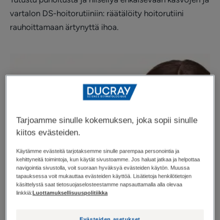
vartalon DS-hoitorutiiniin: räätälöity hoitorutiini
rauhoittamaan ärtynyttä ihoa.
Tarjoamme sinulle kokemuksen, joka sopii sinulle
kiitos evästeiden.
Käytämme evästeitä tarjotaksemme sinulle parempaa personointia ja
kehittyneitä toimintoja, kun käytät sivustoamme. Jos haluat jatkaa ja helpottaa
navigointia sivustolla, voit suoraan hyväksyä evästeiden käytön. Muussa
tapauksessa voit mukauttaa evästeiden käyttöä. Lisätietoja henkilötietojen
käsittelystä saat tietosuojaselosteestamme napsauttamalla alla olevaa
linkkiä:
Luottamuksellisuuspolitiikka
Evästeiden asetukset