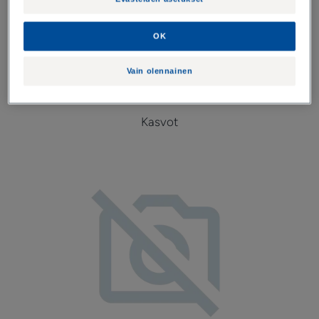
OK
Vain olennainen
1 Huolehti hyvinvoinnistasi
Kasvot
Ihon
hilseilyä
vähentävä
ja
ihoa
rauhoittava
voide.