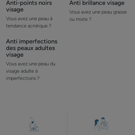
Anti-points noirs
Anti brillance visage
Découvrir
Découvrir
visage
Anti-
Anti
Vous avez une peau grasse
points
brillance
Vous avez une peau à
ou mixte ?
noirs
visage
tendance acnéique ?
visage
Anti imperfections
Découvrir
des peaux adultes
Anti
visage
imperfections
Vous avez une peau du
des
visage adulte à
peaux
imperfections ?
adultes
visage