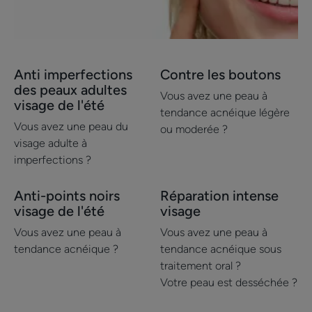
Anti imperfections
Contre les boutons
Découvrir
Découvrir
des peaux adultes
Anti
Contre
Vous avez une peau à
visage de l'été
imperfections
les
tendance acnéique légère
Vous avez une peau du
des
boutons
ou moderée ?
visage adulte à
peaux
imperfections ?
adultes
visage
Anti-points noirs
Réparation intense
Découvrir
Découvrir
de
visage de l'été
visage
Anti-
Réparation
l'été
points
intense
Vous avez une peau à
Vous avez une peau à
noirs
visage
tendance acnéique ?
tendance acnéique sous
visage
traitement oral ?
Votre peau est desséchée ?
de
l'été