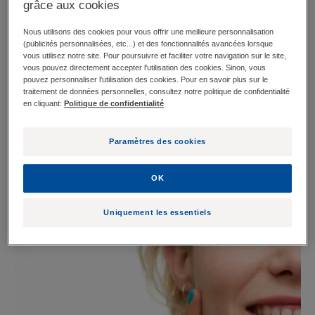
Les produits d'hygiène et de soin KERACNYL ont été
grâce aux cookies
spécialement développés pour répondre aux besoins
Nous utilisons des cookies pour vous offrir une meilleure personnalisation
des peaux grasses et des peaux à tendance acnéique,
(publicités personnalisées, etc...) et des fonctionnalités avancées lorsque
vous utilisez notre site. Pour poursuivre et faciliter votre navigation sur le site,
chez les jeunes mais aussi chez les adultes.
vous pouvez directement accepter l'utilisation des cookies. Sinon, vous
pouvez personnaliser l'utilisation des cookies. Pour en savoir plus sur le
traitement de données personnelles, consultez notre politique de confidentialité
en cliquant:
Politique de confidentialité
Paramètres des cookies
OK
Uniquement les essentiels