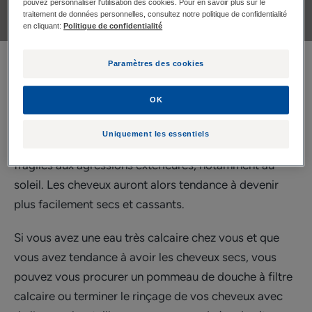
pouvez personnaliser l'utilisation des cookies. Pour en savoir plus sur le
traitement de données personnelles, consultez notre politique de confidentialité
en cliquant:
Politique de confidentialité
Paramètres des cookies
Nos experts répondent à vos questions les plus
fréquentes.
OK
L’eau de la douche a tendance à laisser un résidu de
Uniquement les essentiels
calcaire sur les cheveux. Ce résidu va les rendre plus
fragiles aux agressions extérieures, notamment au
soleil. Les cheveux auront alors tendance à devenir
plus facilement secs et cassants.
Si vous avez une eau très calcaire chez vous et que
vous avez tendance à avoir les cheveux secs, vous
pouvez vous procurer un pommeau de douche à filtre
calcaire ou terminer le rinçage de vos cheveux avec