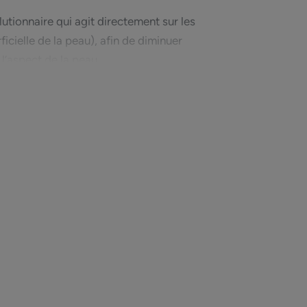
tionnaire qui agit directement sur les
icielle de la peau), afin de diminuer
 l’aspect de la peau.
soulager les démangeaisons* et par
 favorisant l'apparition de nouvelles
 L’EXPERT
cents montrent