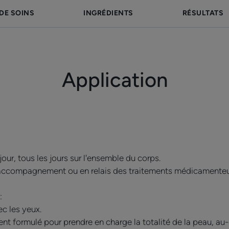
qu’au-delà des pla
DE SOINS
INGRÉDIENTS
RÉSULTATS
la peau dite « s
saine. En effet ,l
peut présent
Application
d’inconfort non ap
associés à une 
perturbée et des 
y a donc une 
s’occuper de la
 jour, tous les jours sur l'ensemble du corps.
psoriasique dans 
en accompagnement ou en relais des traitements médicamenteu
passe par l’utili
:
de soin hydrat
ec les yeux.
contenant de
ent formulé pour prendre en charge la totalité de la peau, au-