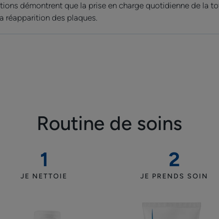
tions démontrent que la prise en charge quotidienne de la to
contribuent à ap
la réapparition des plaques.
réduire les sensat
de démangeaisons e
réapparition de n
Routine de soins
Avantages
1
2
Moins 47%¹ de sécheresse cutanée dès huit
Gel
Baume
démangeaisons* après un mois d’applicat
JE NETTOIE
JE PRENDS SOIN
nettoyant
hydratant
surgras
quotidien
Bénéfices