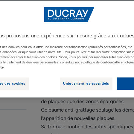
CELASTROL : Proc
Apaise les démang
us proposons une expérience sur mesure grâce aux cookie
s des cookies pour vous offrir une meilleure personnalisation (publicités personnalisées, etc..
és avancées lorsque vous utilisez notre site. Pour poursuivre et faciliter votre navigation sur l
Tube
Tube
200ml
ement accepter l'utilisation des cookies. Sinon, vous pouvez personnaliser l'utilisation des c
ur le traitement de données personnelles, consultez notre politique de confidentialité en cliqua
ité
Le baume hydratant quotidien KERTYOL 
es des cookies
Uniquement les essentiels
les peaux à tendance psoriasique, tant a
de plaques que des zones épargnées.
Ce baume anti-grattage soulage les déman
l’apparition de nouvelles plaques.
Sa formule contient les actifs spécifiqu