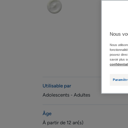
Nous vo
Nous utilison
fonctionnalit
pouvez direct
savoir plus s
confidential
Paramètr
Utilisable par
Adolescents - Adultes
Âge
À partir de 12 an(s)