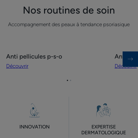
Nos routines de soin
Accompagnement des peaux à tendance psoriasique
Découvrir
Découvrir
Anti pellicules p-s-o
Anti-pla
Anti
Anti-
Découvrir
Découvrir
pellicules
plaques
p-
p-
s-
s-
Aller
Aller
à
à
o
o
l'item
l'item
visage
1
2
et
corps
INNOVATION
EXPERTISE
DERMATOLOGIQUE