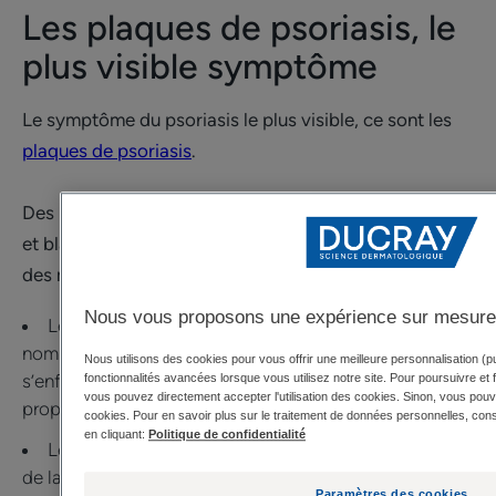
Les plaques de psoriasis, le
plus visible symptôme
Le symptôme du psoriasis le plus visible, ce sont les
plaques de psoriasis
.
Des plaques plus ou moins étendues, rouges dessous
et blanches dessus. Le « code couleur » est le résultat
des mécanismes qui ont lieu dans la peau.
Nous vous proposons une expérience sur mesure
Le rouge, c’est l’inflammation qui met en jeu de
nombreuses cellules immunitaires. Tout s’emballe, tout
Nous utilisons des cookies pour vous offrir une meilleure personnalisation (pu
s’enflamme, comme un feu qui démarre puis se
fonctionnalités avancées lorsque vous utilisez notre site. Pour poursuivre et fac
vous pouvez directement accepter l'utilisation des cookies. Sinon, vous pouve
propage.
cookies. Pour en savoir plus sur le traitement de données personnelles, consul
en cliquant:
Politique de confidentialité
Le blanc, c’est l’épaississement de la peau, du fait
de la multiplication accélérée des kératinocytes. Les
Paramètres des cookies