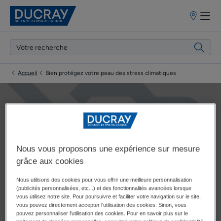
Points
de
vente
Accueil
Bien protégez votre peau des stress climatiques
Bien protégez votre peau
des stress climatiques
Nous vous proposons une expérience sur mesure
grâce aux cookies
Nous utilisons des cookies pour vous offrir une meilleure personnalisation
Mise à jour le
15/01/2024
, approuvé par
nos experts médicaux
(publicités personnalisées, etc...) et des fonctionnalités avancées lorsque
DUCRAY
.
vous utilisez notre site. Pour poursuivre et faciliter votre navigation sur le site,
vous pouvez directement accepter l'utilisation des cookies. Sinon, vous
pouvez personnaliser l'utilisation des cookies. Pour en savoir plus sur le