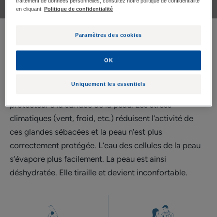
traitement de données personnelles, consultez notre politique de confidentialité
en cliquant:
Politique de confidentialité
Paramètres des cookies
En hiver, le froid accélère la déshydratation de la
peau.
OK
Dans le derme, les glandes sébacées sécrètent
Uniquement les essentiels
naturellement du sébum. Cela forme un film
protecteur à la surface de la peau. Les stress
climatiques (vent, froid, etc.) réduisent l’activité de
ces glandes sébacées et la peau n’est plus
correctement protégée. L’eau des cellules de la peau
s’évapore plus facilement. La peau est ainsi
déshydratée. Elle tiraille et devient inconfortable.