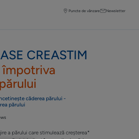
Puncte de vânzare
Newsletter
ASE CREASTIM
 împotriva
părului
Încetinește căderea părului -
rea părului
ews
jire a părului care stimulează creșterea*