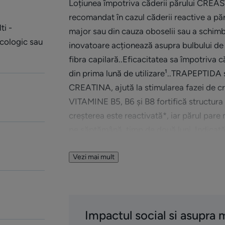
Loțiunea împotriva căderii părului CREAST
recomandat în cazul căderii reactive a păru
ti -
major sau din cauza oboselii sau a schimb
cologic sau
inovatoare acționează asupra bulbului de p
fibra capilară..Eficacitatea sa împotriva c
din prima lună de utilizare¹..TRAPEPTIDA 
CREATINA, ajută la stimularea fazei de cr
VITAMINE B5, B6 și B8 fortifică structura 
creșterea este reactivată*, iar părul pare 
pe săptămână, timp de două luni..Indicată
cu al doilea trimestru), pentru femeile ca
urmează un tratament împotriva cancerulu
Vezi mai mult
Beneficii
• STIMULEAZĂ creșterea părului*
Impactul social si asupra 
• CONTRIBUIE la încetinirea căderii părulu