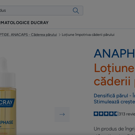
RMATOLOGICE DUCRAY
IDE, ANACAPS - Căderea părului
Loțiune împotriva căderii părului
ANAPH
Loțiune
căderii 
Densifică părul - 
Stimulează crește
4.6
/
5
313
revi
-
Un produs de îngri