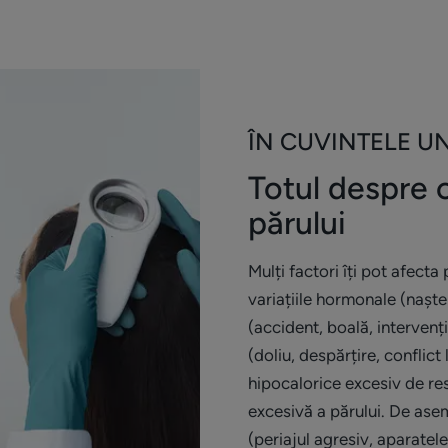
ÎN CUVINTELE U
Totul despre 
părului
Mulți factori îți pot afecta
variațiile hormonale (nașter
(accident, boală, intervenți
(doliu, despărțire, conflict
hipocalorice excesiv de re
excesivă a părului. De asem
(periajul agresiv, aparatel