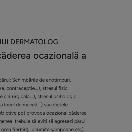
NUI DERMATOLOG
căderea ocazională a
 părul: Schimbările de anotimpuri,
e, contracepție...), stresul fizic
e chirurgicală...), stresul psihologic
 la locul de muncă...) sau dietele
strictive pot provoca ocazional căderea
enea, trebuie să eviți să agresezi părul
e prea fierbinți, anumite șampoane etc).