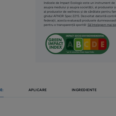
Indicele de Impact Ecologic este un instrument de in
• FORTIFICĂ fibra capilară
asupra mediului și asupra societății, al produselor 
• REDĂ DENSITATEA părului și îi îmbunătă
al produselor de wellness și de sănătate pentru fam
ghidul AFNOR Spec 2215. Dezvoltat datorită contribu
federații, acesta evaluează produsele dumneavoastră
pentru o transparență sporită!
Să întelegem mai bi
TEXTURĂ
Beneficiile texturii
Neaderentă, non-grasă
Aroma conținutului
Parfum floral ușor
*De păr existent
*Studiu clinic controlat de comparare cu un șampon neut
E:
APLICARE
INGREDIENTE
confruntă cu căderea părului.