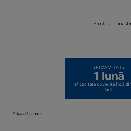
Produsele noastre 
EFICACITATE
1 lună
eficacitate dovedită încă di
lună¹
Afișează sursele