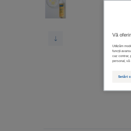
Vă oferi
Utilizăm modu
funcții avansa
caz contrar, 
personal, vă r
Setări 