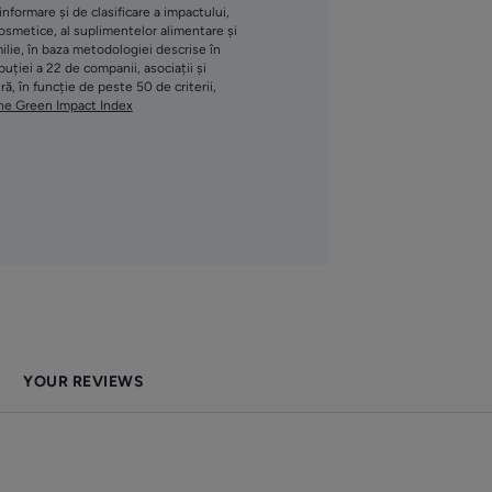
formare și de clasificare a impactului,
cosmetice, al suplimentelor alimentare și
țește aspectul
ilie, în baza metodologiei descrise în
ției a 22 de companii, asociații și
, în funcție de peste 50 de criterii,
ne Green Impact Index
RECICLARE
. Pătrunde rapid în scalp.
ru. Măsurători efectuate pe 100 de femei care se
YOUR REVIEWS