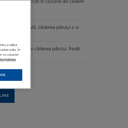
rea părului. Indicat în cazurile de cădere
 origine naturală, căderea părului s-a
lună*
tru a utiliza
ea*. Încetinește căderea părului. Redă
ookie-urilor. În
lor cu caracter
dențialitate
OK
LINE