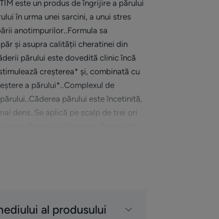
IM este un produs de îngrijire a părului
lui în urma unei sarcini, a unui stres
ării anotimpurilor..Formula sa
ăr și asupra calității cheratinei din
ăderii părului este dovedită clinic încă
stimulează creșterea* și, combinată cu
eștere a părului*..Complexul de
părului..Căderea părului este încetinită,
mai dens..Se aplică pe scalp de trei ori
 pentru femeile însărcinate (începând
re alăptează și pentru persoanele care
i..Testat sub control dermatologic.
mediului al produsului
i