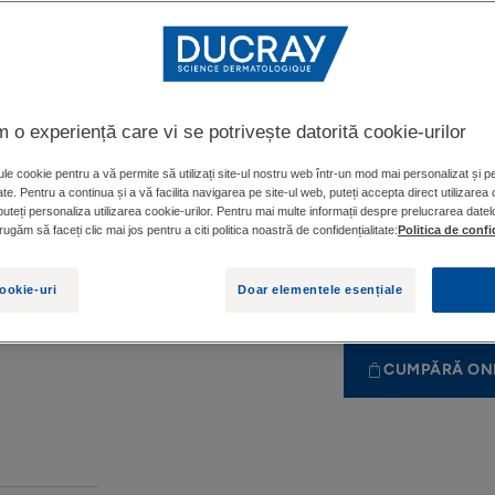
și încetinește căde
reactivă a părului.
93% ingrediente de
diminuat în prima 
m o experiență care vi se potrivește datorită cookie-urilor
le cookie pentru a vă permite să utilizați site-ul nostru web într-un mod mai personalizat și pen
Stimulează creșter
te. Pentru a continua și a vă facilita navigarea pe site-ul web, puteți accepta direct utilizarea c
densitatea.
puteți personaliza utilizarea cookie-urilor. Pentru mai multe informații despre prelucrarea date
ugăm să faceți clic mai jos pentru a citi politica noastră de confidențialitate:
Politica de confi
Flacon
Flacon
60ml
cookie-uri
Doar elementele esențiale
CUMPĂRĂ ON