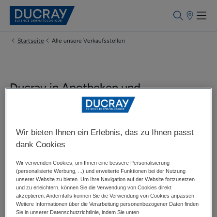
Apothekenf
Startseite
Alle unsere Verkaufsstellen
Ducray in Apotheken und
Kosmetikgeschäften kaufen
Finden Sie Ducray Produkte in Ihrer Nähe
Wir bieten Ihnen ein Erlebnis, das zu Ihnen passt
dank Cookies
Entdecken Sie
die Liste unserer Online-Händler
Wir verwenden Cookies, um Ihnen eine bessere Personalisierung
(personalisierte Werbung, ...) und erweiterte Funktionen bei der Nutzung
unserer Website zu bieten. Um Ihre Navigation auf der Website fortzusetzen
und zu erleichtern, können Sie die Verwendung von Cookies direkt
akzeptieren. Andernfalls können Sie die Verwendung von Cookies anpassen.
Weitere Informationen über die Verarbeitung personenbezogener Daten finden
Sie in unserer Datenschutzrichtlinie, indem Sie unten