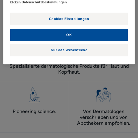
klicken:
Datenschutzbestimmungen
Cookies Einstellungen
OK
Nur das Wesentliche
Spezialisierte dermatologische Produkte für Haut und
Kopfhaut.
Pioneering science.
Von Dermatologen
verschrieben und von
Apothekern empfohlen.