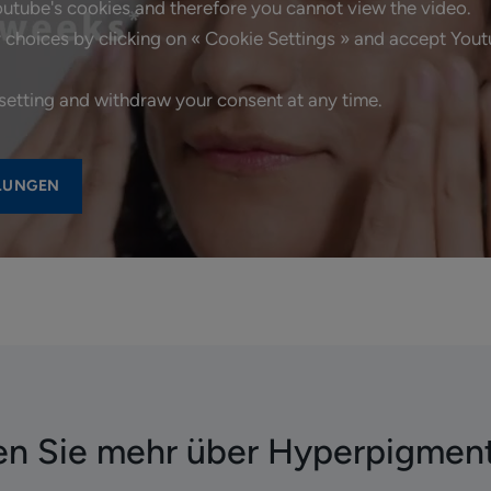
utube's cookies and therefore you cannot view the video.
choices by clicking on « Cookie Settings » and accept Yout
setting and withdraw your consent at any time.
LLUNGEN
en Sie mehr über Hyperpigmen