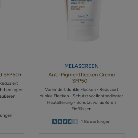
MELASCREEN
id SFP50+
Anti-Pigmentflecken Creme
SFP50+
 Reduziert
Verhindert dunkle Flecken - Reduziert
chtbedingter
dunkle Flecken - Schützt vor lichtbedingter
 äußeren
Hautalterung - Schützt vor äußeren
Einflüssen
tungen
3.8
/
5
4
Bewertungen
-