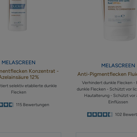
MELASCREEN
MELASCREEN
mentflecken Konzentrat -
Anti-Pigmentflecken Flu
Azelainsäure 12%
Verhindert dunkle Flecken -
ert selektiv etablierte dunkle
dunkle Flecken - Schützt vor li
Flecken
Hautalterung - Schützt vor
Einflüssen
4.6
/
5
115
Bewertungen
-
4.4
/
5
102
Bewer
-