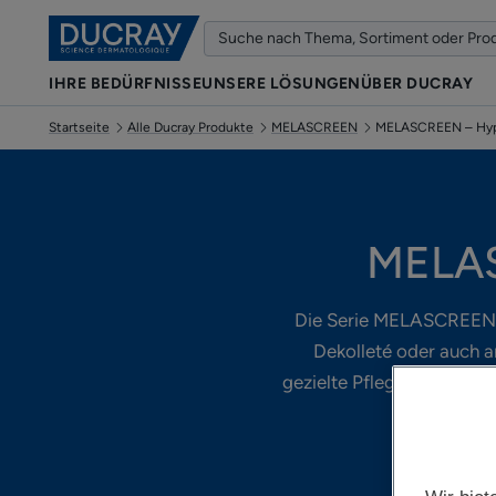
IHRE BEDÜRFNISSE
UNSERE LÖSUNGEN
ÜBER DUCRAY
Startseite
Alle Ducray Produkte
MELASCREEN
MELASCREEN – Hyp
MELAS
Die Serie MELASCREEN w
Dekolleté oder auch a
gezielte Pflege von Hype
k