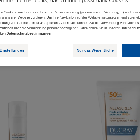
en Ihnen ein Erlebnis, das zu Ihnen passt dank Cookies
n Cookies, um Ihnen eine bessere Personalisierung (personalisierte Werbung, ...) und erwei
ung unserer Website zu bieten. Um Ihre Navigation auf der Website fortzusetzen und zu erlei
endung von Cookies direkt akzeptieren. Andernfalls können Sie die Verwendung von Cookies
rmationen über die Verarbeitung personenbezogener Daten finden Sie in unserer Datenschutzri
cken:
Datenschutzbestimmungen
pigmentierung"
Einstellungen
Nur das Wesentliche
Anti-
Anti-
Pigmentflecken
Pigment
Konzentrat
Fluid
-
SFP50+
Azelainsäure
12%