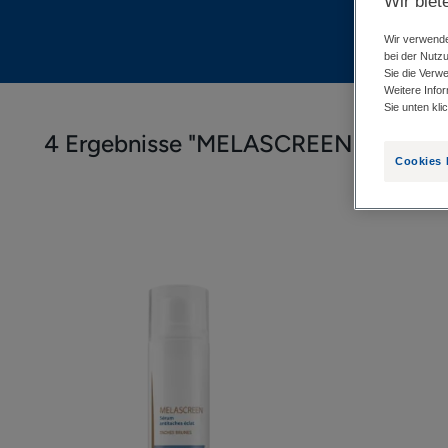
Wir biet
Wir verwende
bei der Nutz
Sie die Verw
Weitere Info
Sie unten kli
4 Ergebnisse "MELASCREEN – Hyper
Cookies 
Anti-
Pigmentflecken
Serum