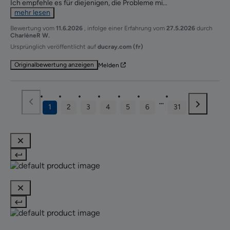
Ich empfehle es für diejenigen, die Probleme mi
...
mehr lesen
Bewertung vom
11.6.2026
, infolge einer Erfahrung vom
27.5.2026
durch
CharlèneR W.
Ursprünglich veröffentlicht auf
ducray.com (fr)
Originalbewertung anzeigen
Melden
1
2
3
4
5
6
31