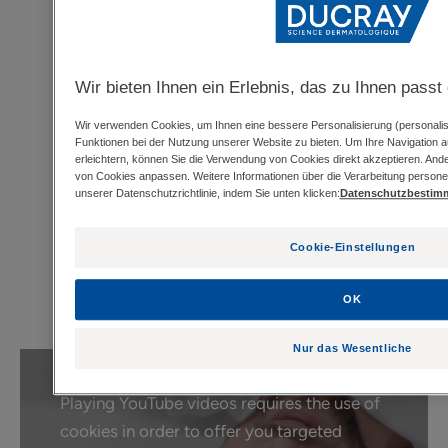
Sanft schäumendes Shampoo, das sich gut auf der
Kopfhaut verteilen lässt. Pflegt das Haar, macht es
KERTYOL PSO
geschmeidig und sorgt für eine gute Kämmbarkeit.
Konzentrat zur lokalen
Für gefärbtes Haar geeignet.
Wir bieten Ihnen ein Erlebnis, das zu Ihnen pass
Anwendung bei Psoriasis
Wir verwenden Cookies, um Ihnen eine bessere Personalisierung (personalisi
Geruch des Inhalts
Funktionen bei der Nutzung unserer Website zu bieten. Um Ihre Navigation a
4.6
/
5
10
Angenehm frischer Duft. Mit hypoallergenem Duftstoff.
erleichtern, können Sie die Verwendung von Cookies direkt akzeptieren. And
-
von Cookies anpassen. Weitere Informationen über die Verarbeitung persone
unserer Datenschutzrichtlinie, indem Sie unten klicken:
Datenschutzbesti
Cookie-Einstellungen
Anwendung
OK
Nur das Wesentliche
Playing YouTube videos requires the use of
cookies in order to offer you targeted