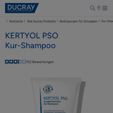
Apothekenf
Startseite
Alle Ducray Produkte
Bedingungen für Schuppen
Kur-Sh
KERTYOL PSO
Kur-Shampoo
3.4
/
5
152
Bewertungen
-