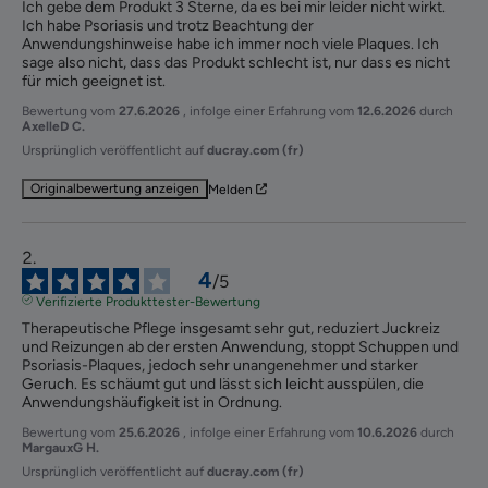
Ich gebe dem Produkt 3 Sterne, da es bei mir leider nicht wirkt. 
Ich habe Psoriasis und trotz Beachtung der 
Anwendungshinweise habe ich immer noch viele Plaques. Ich 
sage also nicht, dass das Produkt schlecht ist, nur dass es nicht 
für mich geeignet ist.
Bewertung vom
27.6.2026
, infolge einer Erfahrung vom
12.6.2026
durch
AxelleD C.
Ursprünglich veröffentlicht auf
ducray.com (fr)
Originalbewertung anzeigen
Melden
4
/
5
Verifizierte Produkttester-Bewertung
Therapeutische Pflege insgesamt sehr gut, reduziert Juckreiz 
und Reizungen ab der ersten Anwendung, stoppt Schuppen und 
Psoriasis-Plaques, jedoch sehr unangenehmer und starker 
Geruch. Es schäumt gut und lässt sich leicht ausspülen, die 
Anwendungshäufigkeit ist in Ordnung.
Bewertung vom
25.6.2026
, infolge einer Erfahrung vom
10.6.2026
durch
MargauxG H.
Ursprünglich veröffentlicht auf
ducray.com (fr)