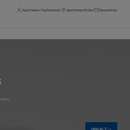
Apotheken-Fachbereich
Apothekenfinder
Newsletter
s
erten
.
INHALT