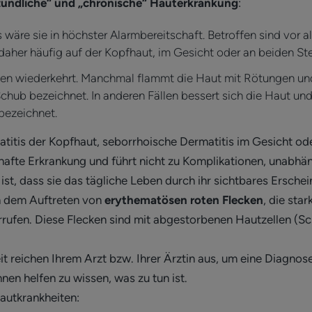
tzündliche“ und „chronische“ Hauterkrankung
:
als wäre sie in höchster Alarmbereitschaft. Betroffen sind vor a
daher häufig auf der Kopfhaut, im Gesicht oder an beiden Stel
Zyklen wiederkehrt. Manchmal flammt die Haut mit Rötungen u
chub bezeichnet. In anderen Fällen bessert sich die Haut 
bezeichnet.
titis der Kopfhaut, seborrhoische Dermatitis im Gesicht ode
thafte Erkrankung und führt nicht zu Komplikationen, unabhä
st, dass sie das tägliche Leben durch ihr sichtbares Ersche
 an dem Auftreten von
erythematösen roten Flecken
, die sta
rufen. Diese Flecken sind mit abgestorbenen Hautzellen (S
t reichen Ihrem Arzt bzw. Ihrer Ärztin aus, um eine Diagnose
Ihnen helfen zu wissen, was zu tun ist.
autkrankheiten: