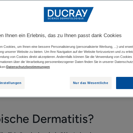
WELCHE VERSCHIEDENEN ARTEN VON DERMATITIS GIBT 
en Ihnen ein Erlebnis, das zu Ihnen passt dank Cookies
etwas missverstandene Hauterkrankung, die jedoch recht hä
n Cookies, um Ihnen eine bessere Personalisierung (personalisierte Werbung, ...) und erwei
ung unserer Website zu bieten. Um Ihre Navigation auf der Website fortzusetzen und zu erlei
 die Symptome sichtbar sind, können sie im Alltag ein echt
endung von Cookies direkt akzeptieren. Andernfalls können Sie die Verwendung von Cookies
 Sie beruhigt: seborrhoische Dermatitis ist nicht ernst und 
rmationen über die Verarbeitung personenbezogener Daten finden Sie in unserer Datenschutzri
cken:
Datenschutzbestimmungen
Ursachen? Warum passiert das immer wieder, und was kann m
instellungen
Nur das Wesentliche
sier.
ische Dermatitis?