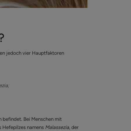
s?
den jedoch vier Hauptfaktoren
zia;
en befindet. Bei Menschen mit
es Hefepilzes namens
Malassezia
, der