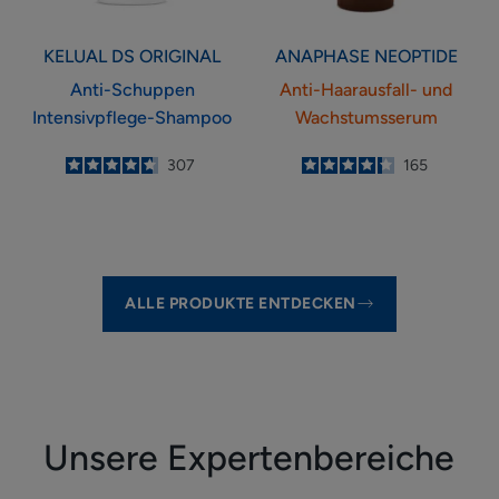
KELUAL DS
ORIGINAL
ANAPHASE
NEOPTIDE
Anti-Schuppen
Anti-Haarausfall- und
Intensivpflege-Shampoo
Wachstumsserum
4.7
/
5
307
4.3
/
5
165
-
-
ALLE PRODUKTE ENTDECKEN
Unsere Expertenbereiche