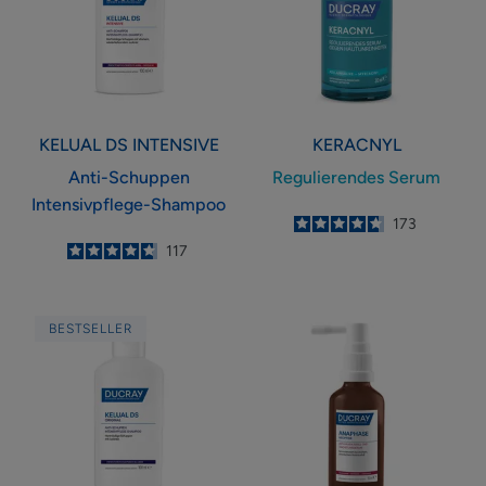
Shampoo
KELUAL DS
INTENSIVE
KERACNYL
Anti-Schuppen
Regulierendes Serum
Intensivpflege-Shampoo
4.7
/
5
173
-
4.8
/
5
117
-
Anti-
Anti-
BESTSELLER
Schuppen
Haarausfall-
Intensivpflege-
und
Shampoo
Wachstumsser