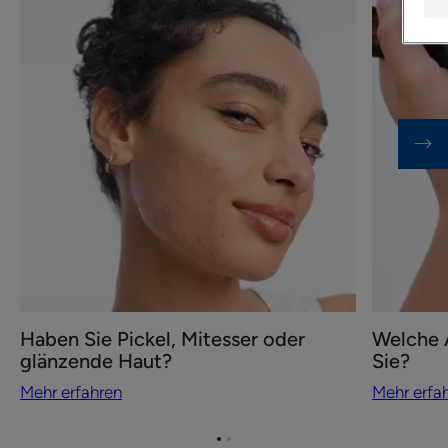
erfahren
erfahren
Haben
Welche
Sie
Art
Pickel,
von
Mitesser
Haarausfa
oder
haben
glänzende
Sie?
Haut?
Haben Sie Pickel, Mitesser oder
Welche 
glänzende Haut?
Sie?
Mehr erfahren
Mehr erfa
Zum
Zum