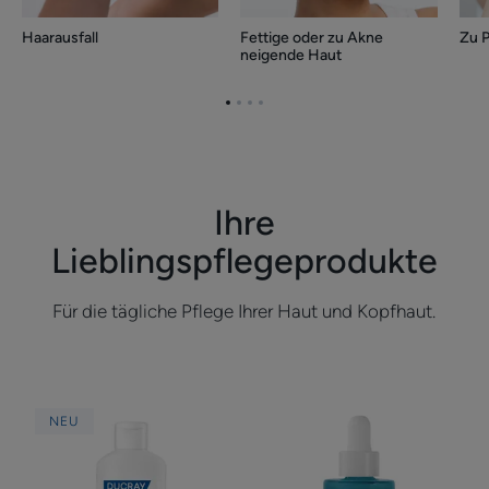
Haarausfall
Fettige oder zu Akne
Zu P
neigende Haut
Zur
Zur
Zur
Zur
Seite
Seite
Seite
Seite
1
2
3
4
gehen
gehen
gehen
gehen
Ihre
Lieblingspflegeprodukte
Für die tägliche Pflege Ihrer Haut und Kopfhaut.
Anti-
Regulierendes
NEU
Schuppen
Serum
Intensivpflege-