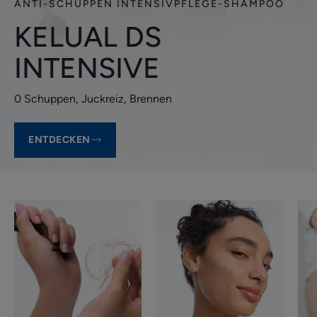
ANTI-SCHUPPEN INTENSIVPFLEGE-SHAMPOO
KELUAL DS
INTENSIVE
0 Schuppen, Juckreiz, Brennen
ENTDECKEN
Haarausfall
Fettige
Product
oder
ranges
zu
slider
Akne
neigende
Haut