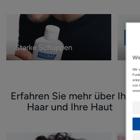
Starke
Akne
Schuppen
Starke Schuppen
Akn
Wir
Wir 
Funk
erle
von 
unser
Erfahren Sie mehr über Ihr
Haar und Ihre Haut
Mehr
Mehr