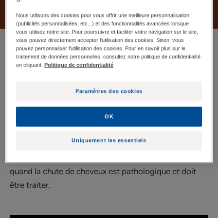
Nous utilisons des cookies pour vous offrir une meilleure personnalisation
(publicités personnalisées, etc...) et des fonctionnalités avancées lorsque
vous utilisez notre site. Pour poursuivre et faciliter votre navigation sur le site,
vous pouvez directement accepter l'utilisation des cookies. Sinon, vous
Pourquoi perdons-nous nos
pouvez personnaliser l'utilisation des cookies. Pour en savoir plus sur le
traitement de données personnelles, consultez notre politique de confidentialité
cheveux ? Est-ce normal de
en cliquant:
Politique de confidentialité
perdre ses cheveux ? Que
Paramètres des cookies
faire face à cette chute de
cheveux ?
OK
Uniquement les essentiels
La vidéo que vous allez voir permet de connaître
simplement le cycle de vie des cheveux et à partir de
quand la chute de cheveux est pathologique et doit
être traiter.