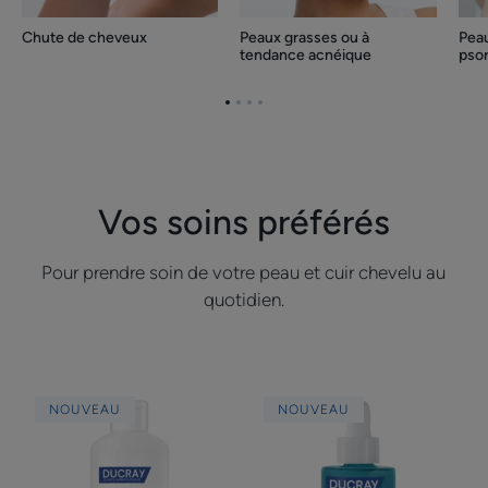
Chute de cheveux
Peaux grasses ou à
Pea
tendance acnéique
psor
Aller
Aller
Aller
Aller
à
à
à
à
la
la
la
la
page
page
page
page
1
2
3
4
Vos soins préférés
Pour prendre soin de votre peau et cuir chevelu au
quotidien.
Shampooing
Sérum
NOUVEAU
NOUVEAU
traitant
régulateur
anti-
anti-
pelliculaire
imperfections