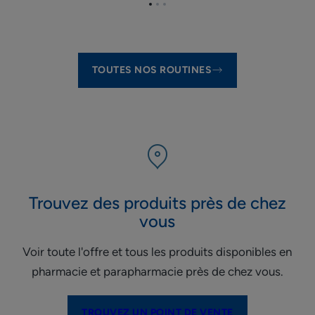
Aller
Aller
Aller
à
à
à
l'item
l'item
l'item
1
2
3
TOUTES NOS ROUTINES
Trouvez des produits près de chez
vous
Voir toute l'offre et tous les produits disponibles en
pharmacie et parapharmacie près de chez vous.
TROUVEZ UN POINT DE VENTE