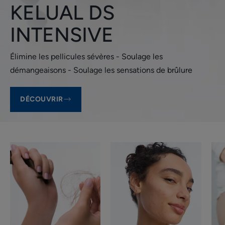
KELUAL DS
INTENSIVE
Élimine les pellicules sévères - Soulage les
démangeaisons - Soulage les sensations de brûlure
DÉCOUVRIR
Chute
Peaux
Carousel
de
grasses
des
cheveux
ou
gammes
à
de
tendance
produits
acnéique