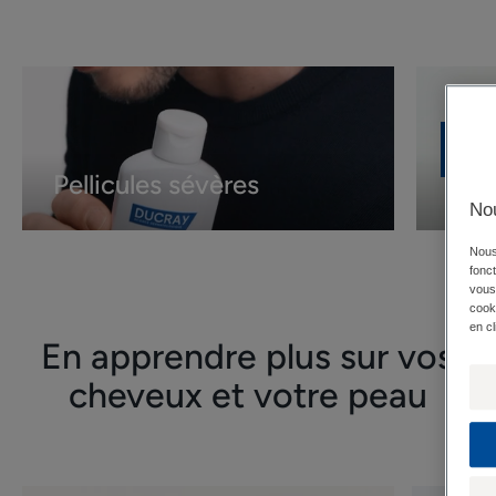
Pellicules
Acné
sévères
Pellicules sévères
Acn
Nou
Nous 
fonct
vous 
cooki
en cl
En apprendre plus sur vos
cheveux et votre peau