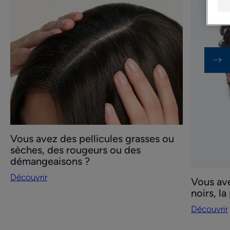
Découvrir
Découvrir
Vous
Vous
avez
avez
des
des
pellicules
boutons,
grasses
des
ou
points
sèches,
noirs,
des
la
rougeurs
peau
ou
qui
Vous avez des pellicules grasses ou
des
brille
sèches, des rougeurs ou des
démangeaisons
?
démangeaisons ?
?
Découvrir
Vous ave
noirs, la
Découvrir