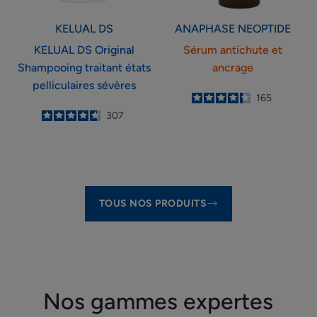
sévères
KELUAL DS
ANAPHASE
NEOPTIDE
KELUAL DS Original
Sérum antichute et
Shampooing traitant états
ancrage
pelliculaires sévères
4.3
/
5
165
-
4.7
/
5
307
-
TOUS NOS PRODUITS
Nos gammes expertes