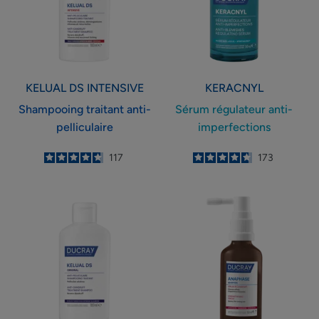
KELUAL DS
INTENSIVE
KERACNYL
Shampooing traitant anti-
Sérum régulateur anti-
pelliculaire
imperfections
4.8
/
5
117
4.7
/
5
173
-
-
KELUAL
Sérum
DS
antichute
Original
et
Shampooing
ancrage
traitant
états
pelliculaires