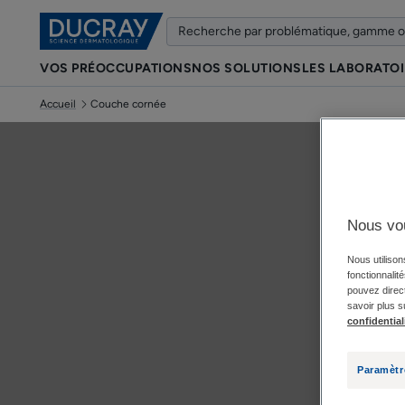
VOS PRÉOCCUPATIONS
NOS SOLUTIONS
LES LABORATO
Accueil
Couche cornée
Nous vo
Nous utilison
fonctionnalit
pouvez direct
savoir plus s
confidential
Paramètr