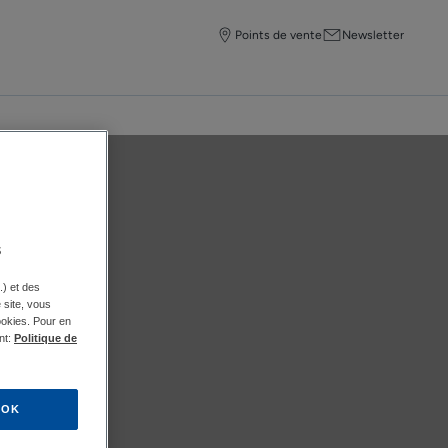
Points de vente
Newsletter
s
.) et des
e site, vous
ookies. Pour en
nt:
Politique de
OK