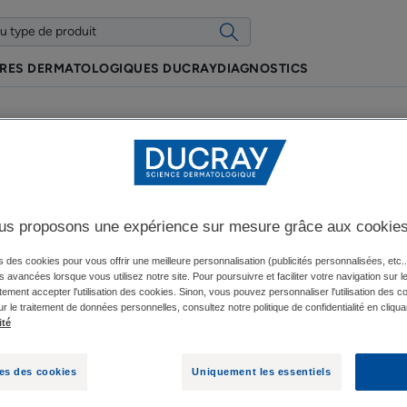
IRES DERMATOLOGIQUES DUCRAY
DIAGNOSTICS
us proposons une expérience sur mesure grâce aux cookie
Couche cornée
s des cookies pour vous offrir une meilleure personnalisation (publicités personnalisées, etc..
és avancées lorsque vous utilisez notre site. Pour poursuivre et faciliter votre navigation sur l
ement accepter l'utilisation des cookies. Sinon, vous pouvez personnaliser l'utilisation des c
ur le traitement de données personnelles, consultez notre politique de confidentialité en cliqua
Mise à jour le
15/01/24
, approuvé par
nos experts médicaux DUCRAY
.
ité
es des cookies
Uniquement les essentiels