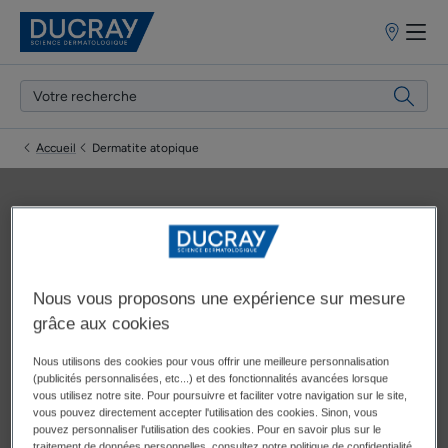
Points
de
vente
Accueil
Dermatite atopique
Dermatite atopique
Nous vous proposons une expérience sur mesure
grâce aux cookies
Mise à jour le
15/01/24
, approuvé par
nos experts médicaux
Nous utilisons des cookies pour vous offrir une meilleure personnalisation
DUCRAY
.
(publicités personnalisées, etc...) et des fonctionnalités avancées lorsque
vous utilisez notre site. Pour poursuivre et faciliter votre navigation sur le site,
vous pouvez directement accepter l'utilisation des cookies. Sinon, vous
pouvez personnaliser l'utilisation des cookies. Pour en savoir plus sur le
traitement de données personnelles, consultez notre politique de confidentialité