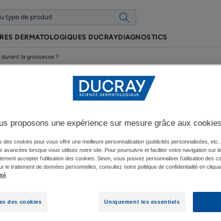
IRES DERMATOLOGIQUES DUCRAY
DIAGNOSTICS
y durant la grossesse ?
-t-il des contre-indicatio
us proposons une expérience sur mesure grâce aux cookie
ation des produits Ducray 
s des cookies pour vous offrir une meilleure personnalisation (publicités personnalisées, etc..
és avancées lorsque vous utilisez notre site. Pour poursuivre et faciliter votre navigation sur l
grossesse ?
ement accepter l'utilisation des cookies. Sinon, vous pouvez personnaliser l'utilisation des c
ur le traitement de données personnelles, consultez notre politique de confidentialité en cliqua
ité
Mise à jour le
15/01/24
, approuvé par
nos experts médicaux DUCRAY
.
es des cookies
Uniquement les essentiels