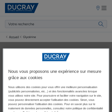
Points
de
vente
Accueil
Glycérine
Glycérine
Nous vous proposons une expérience sur mesure
grâce aux cookies
Mise à jour le
15/01/24
, approuvé par
nos experts médicaux
Nous utilisons des cookies pour vous offrir une meilleure personnalisation
(publicités personnalisées, etc...) et des fonctionnalités avancées lorsque
DUCRAY
.
vous utilisez notre site. Pour poursuivre et faciliter votre navigation sur le site,
vous pouvez directement accepter l'utilisation des cookies. Sinon, vous
pouvez personnaliser l'utilisation des cookies. Pour en savoir plus sur le
traitement de données personnelles, consultez notre politique de confidentialité