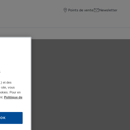
Points de vente
Newsletter
s
.) et des
e site, vous
ookies. Pour en
nt:
Politique de
OK