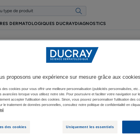
IRES DERMATOLOGIQUES DUCRAY
DIAGNOSTICS
us proposons une expérience sur mesure grâce aux cookie
hypopigmentation
s des cookies pour vous offrir une meilleure personnalisation (publicités personnalisées, etc..
és avancées lorsque vous utilisez notre site. Pour poursuivre et faciliter votre navigation sur l
ement accepter l'utilisation des cookies. Sinon, vous pouvez personnaliser l'utilisation des c
ur le traitement de données personnelles, consultez notre politique de confidentialité en cliqua
Mise à jour le
15/01/24
, approuvé par
nos experts médicaux DUCRAY
.
ité
es des cookies
Uniquement les essentiels