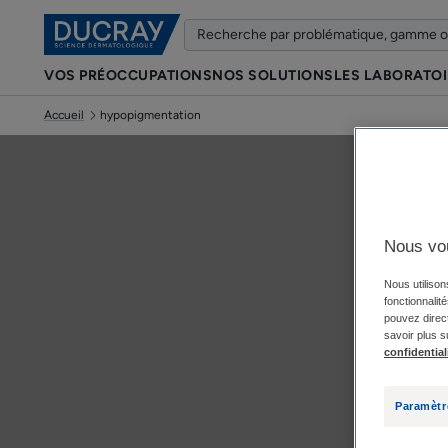
VOS PRÉOCCUPATIONS
NOS SOLUTIONS
LES LABORATO
Accueil
hypopigmentation
Nous vo
Nous utilison
fonctionnalit
pouvez direct
savoir plus s
confidential
Paramètr