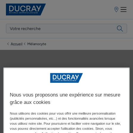
Points
de
vente
Accueil
Mélanocyte
Mélanocyte
Nous vous proposons une expérience sur mesure
grâce aux cookies
Mise à jour le
15/01/24
, approuvé par
nos experts médicaux
DUCRAY
.
Nous utilisons des cookies pour vous offrir une meilleure personnalisation
(publicités personnalisées, etc...) et des fonctionnalités avancées lorsque
vous utilisez notre site. Pour poursuivre et faciliter votre navigation sur le site,
vous pouvez directement accepter l'utilisation des cookies. Sinon, vous