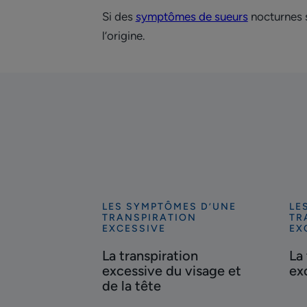
Si des
symptômes de sueurs
nocturnes s
l’origine.
LES SYMPTÔMES D’UNE
LE
Découvrir
Déc
TRANSPIRATION
TR
La
La
EXCESSIVE
EX
transpiration
tra
La transpiration
La
excessive
exc
excessive du visage et
ex
du
du
de la tête
visage
do