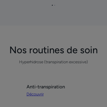
Aller
Aller
à
à
la
la
page
page
1
2
Nos routines de soin
Hyperhidrose (transpiration excessive)
Découvrir
Anti-transpiration
Anti-
Découvrir
transpiration