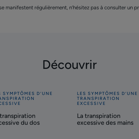
e manifestent régulièrement, n’hésitez pas à consulter un pr
Découvrir
S SYMPTÔMES D’UNE
LES SYMPTÔMES D’UNE
ouvrir
Découvrir
ANSPIRATION
TRANSPIRATION
La
CESSIVE
EXCESSIVE
nspiration
transpiration
 transpiration
La transpiration
essive
excessive
cessive du dos
excessive des mains
des
s
mains