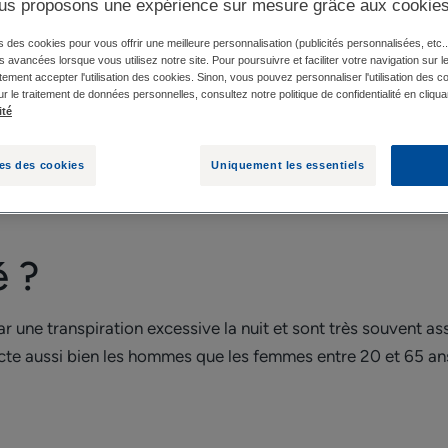
us proposons une expérience sur mesure grâce aux cookie
s des cookies pour vous offrir une meilleure personnalisation (publicités personnalisées, etc..
S SONT LES CAUSES DES SUEURS NOCTURNES ?
és avancées lorsque vous utilisez notre site. Pour poursuivre et faciliter votre navigation sur l
ement accepter l'utilisation des cookies. Sinon, vous pouvez personnaliser l'utilisation des c
ur le traitement de données personnelles, consultez notre politique de confidentialité en cliqua
ité
 transpiration soudaine et abondante durant la nuit, ce sont
ant qui peut apparaître de manière ponctuelle ou se répéter pl
es des cookies
Uniquement les essentiels
é ?
r une transpiration excessive la nuit et sont très souvent as
cte aussi bien les hommes que les femmes entre 20 et 65 an