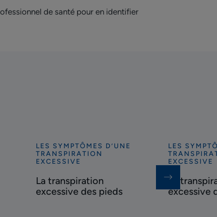
ofessionnel de santé pour en identifier
LES SYMPTÔMES D’UNE
LES SYMPT
Découvrir
Découvrir
TRANSPIRATION
TRANSPIRA
La
La
EXCESSIVE
EXCESSIVE
transpiration
transpiration
La transpiration
La transpir
excessive
excessive
excessive des pieds
excessive d
des
des
pieds
aisselles