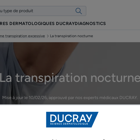
IRES DERMATOLOGIQUES DUCRAY
DIAGNOSTICS
e transpiration excessive
La transpiration nocturne
La transpiration nocturn
Mise à jour le
10/02/26
, approuvé par
nos experts médicaux DUCRAY
.
Les symptômes d’une transpiration excessive