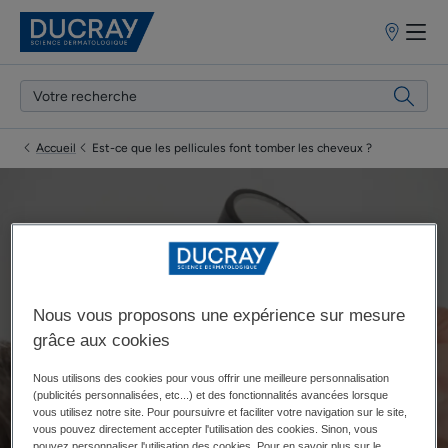
Points
de
vente
Accueil
Est-ce que les pellicules font tomber les cheveux ?
Est-ce que les pellicules
font tomber les cheveux ?
Nous vous proposons une expérience sur mesure
grâce aux cookies
Mise à jour le
15/01/24
, approuvé par
nos experts médicaux
Nous utilisons des cookies pour vous offrir une meilleure personnalisation
DUCRAY
.
(publicités personnalisées, etc...) et des fonctionnalités avancées lorsque
vous utilisez notre site. Pour poursuivre et faciliter votre navigation sur le site,
vous pouvez directement accepter l'utilisation des cookies. Sinon, vous
pouvez personnaliser l'utilisation des cookies. Pour en savoir plus sur le