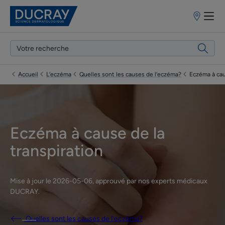
Points
de
vente
Accueil
L’eczéma
Quelles sont les causes de l’eczéma?
Eczéma à cau
Eczéma à cause de la
transpiration
Mise à jour le
2026-05-06
, approuvé par
nos experts médicaux
DUCRAY
.
Quelles sont les causes de l’eczéma?