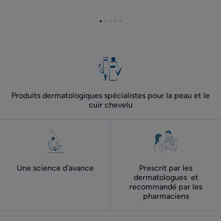
des
des
paupières
mains
Aller
Aller
Aller
Aller
Aller
à
à
à
à
à
l'item
l'item
l'item
l'item
l'item
1
2
3
4
5
Produits dermatologiques spécialistes pour la peau et le
cuir chevelu
Une science d’avance
Prescrit par les
dermatologues ​ et
recommandé par les
pharmaciens