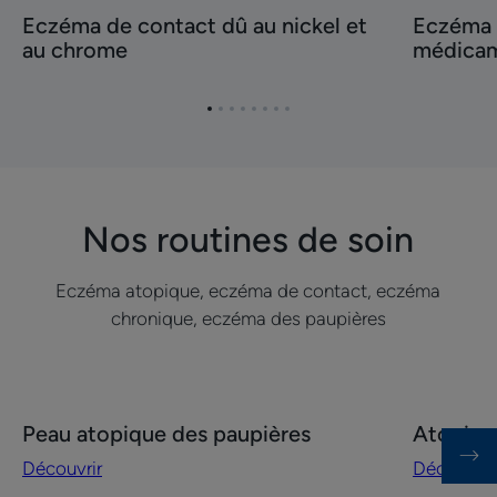
Eczéma de contact dû au nickel et
Eczéma 
de
de
au chrome
médicam
contact
contact
dû
dû
au
aux
Aller
Aller
Aller
Aller
Aller
Aller
Aller
Aller
nickel
médicame
à
à
à
à
à
à
à
à
l'item
l'item
l'item
l'item
l'item
l'item
l'item
l'item
et
et
1
2
3
4
5
6
7
8
au
soins
chrome
topiques
Nos routines de soin
Eczéma atopique, eczéma de contact, eczéma
chronique, eczéma des paupières
Découvrir
Découvrir
Peau atopique des paupières
Atopie 
Peau
Atopie
Découvrir
Découvrir
atopique
chronique