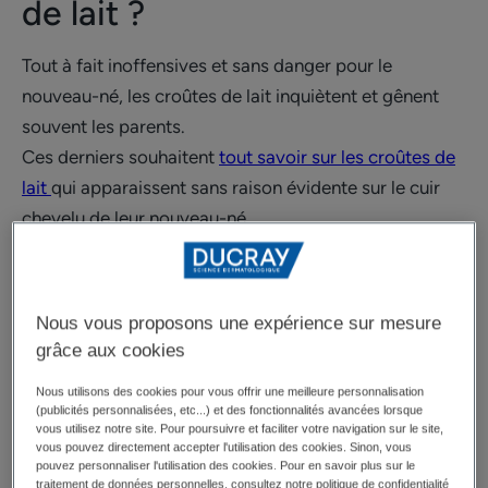
de lait ?
Tout à fait inoffensives et sans danger pour le
nouveau-né, les croûtes de lait inquiètent et gênent
souvent les parents.
Ces derniers souhaitent
tout savoir sur les croûtes de
lait
qui apparaissent sans raison évidente sur le cuir
chevelu de leur nouveau-né.
Les causes des croûtes de lait
ne sont pas
précisément connues ; cependant, à ce jour, il existe
Nous vous proposons une expérience sur mesure
plusieurs pistes sur les facteurs influençant leur
grâce aux cookies
apparition. Elles seraient liées à un excès de
Nous utilisons des cookies pour vous offrir une meilleure personnalisation
production de sébum par la peau qui provoquerait la
(publicités personnalisées, etc...) et des fonctionnalités avancées lorsque
prolifération d’une levure naturellement présente en
vous utilisez notre site. Pour poursuivre et faciliter votre navigation sur le site,
vous pouvez directement accepter l'utilisation des cookies. Sinon, vous
surface (les levures du genre Malassezia). Cette levure
pouvez personnaliser l'utilisation des cookies. Pour en savoir plus sur le
traitement de données personnelles, consultez notre politique de confidentialité