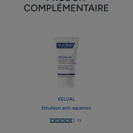
COMPLÉMENTAIRE
Emulsion
anti-
squames
KELUAL
Emulsion anti-squames
4.4
/
5
13
-