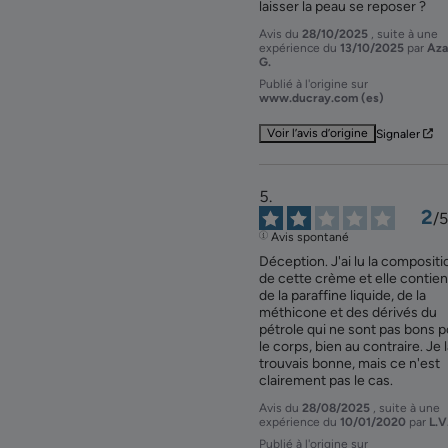
laisser la peau se reposer ?
Avis du
28/10/2025
, suite à une
expérience du
13/10/2025
par
Aza
G.
Publié à l'origine sur
www.ducray.com (es)
Voir l’avis d’origine
Signaler
2
/
5
Avis spontané
Déception. J'ai lu la compositio
de cette crème et elle contient
de la paraffine liquide, de la 
méthicone et des dérivés du 
pétrole qui ne sont pas bons p
le corps, bien au contraire. Je l
trouvais bonne, mais ce n'est 
clairement pas le cas.
Avis du
28/08/2025
, suite à une
expérience du
10/01/2020
par
L.V
Publié à l'origine sur