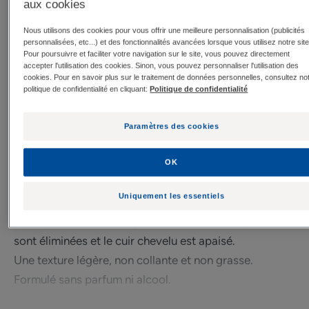
aux cookies
Besoin
Nous utilisons des cookies pour vous offrir une meilleure personnalisation (publicités
personnalisées, etc...) et des fonctionnalités avancées lorsque vous utilisez notre site
Anti-croûtes de lait
Pour poursuivre et faciliter votre navigation sur le site, vous pouvez directement
accepter l'utilisation des cookies. Sinon, vous pouvez personnaliser l'utilisation des
cookies. Pour en savoir plus sur le traitement de données personnelles, consultez no
politique de confidentialité en cliquant:
Politique de confidentialité
Fabriqué en France
L'émulsion favorise l’élimination des croûtes de lait
Paramètres des cookies
installées sur le cuir chevelu des nourrissons.
Sa formule hydratante* à base de KELUAMID et de
OK
GLYCÉRINE agit pour détacher les croûtes de lait en
Uniquement les essentiels
douceur.
Les squames (croûtes qui se détachent de la peau),
sont éliminées et le cuir chevelu est apaisé.
Une texture légère, non collante et non grasse.
Formulé sans parfum ni alcool.