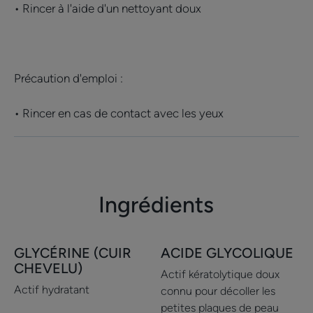
• Rincer à l'aide d'un nettoyant doux
Avantage de la texture
Texture légère et non collante qui agit en douceur
Senteur du contenu
Précaution d'emploi :
Sans parfum
• Rincer en cas de contact avec les yeux
*Hydratation des couches supérieures de l'épiderme
Ingrédients
GLYCÉRINE (CUIR
ACIDE GLYCOLIQUE
CHEVELU)
Actif kératolytique doux
Actif hydratant
connu pour décoller les
petites plaques de peau