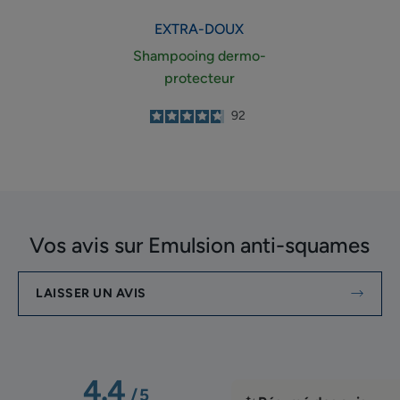
EXTRA-DOUX
Shampooing dermo-
protecteur
4.8
/
5
92
-
Vos avis sur Emulsion anti-squames
LAISSER UN AVIS
4.4
/
5