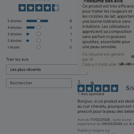
Résumé des avis
Ce produit est très efficace
pour traiter les rougeurs et
les croûtes de lait, apportan
5
étoiles
8
une bonne tolérance sans
irritations. Les utilisateurs
4
étoiles
3
apprécient sa composition
3
étoiles
1
sans parfum ni graisses
2
étoiles
1
ajoutées, essentielle pour
une peau sensible.
1
étoile
0
Ce résumé est généré
Trier les avis
par IA
Cela a-t-il été utile ?
Oui
No
5
/
5
Avis spontané
Bonjour, si ce produit est desti
au cuir chevelu, pourquoi est-il
prescrit pour la peau des bébé
Avis du
17/02/2026
, suite à une
expérience du
09/02/2026
par
A.
Publié à l'origine sur