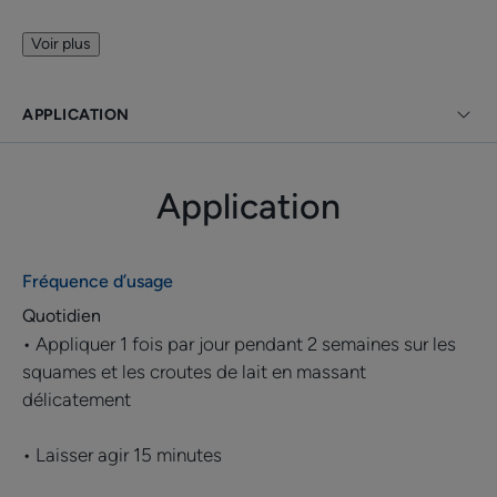
Avantages
Voir plus
KELUAL Emulsion kératoréductrice élimine
efficacement et en douceur les croûtes de lait des
APPLICATION
nourrissons.
Bénéfices
Application
• Élimine les croûtes de lait présentes sur le cuir
chevelu des nourrissons
Fréquence d’usage
• Agit tout en douceur
Quotidien
• Appliquer 1 fois par jour pendant 2 semaines sur les
• Offre une texture légère, non grasse et non collante
squames et les croutes de lait en massant
délicatement
• Laisser agir 15 minutes
TEXTURE
ENVIRONNEMENT