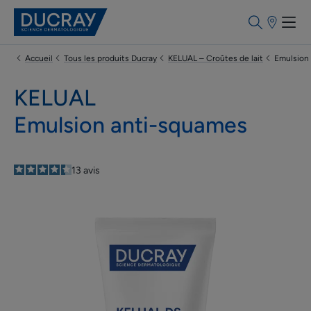
Points
de
vente
Accueil
Tous les produits Ducray
KELUAL – Croûtes de lait
Emulsion
KELUAL
Emulsion anti-squames
4.4
/
5
13
avis
-