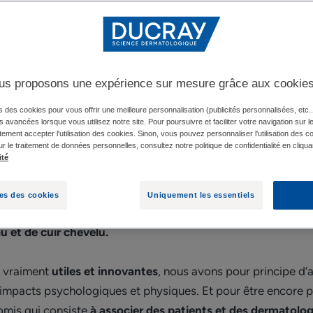
émarche
ue soit votre
veloppement
us proposons une expérience sur mesure grâce aux cookie
s des cookies pour vous offrir une meilleure personnalisation (publicités personnalisées, etc..
és avancées lorsque vous utilisez notre site. Pour poursuivre et faciliter votre navigation sur l
ement accepter l'utilisation des cookies. Sinon, vous pouvez personnaliser l'utilisation des c
ur le traitement de données personnelles, consultez notre politique de confidentialité en cliqua
ité
es des cookies
Uniquement les essentiels
ques Ducray
, depuis plus de 90 ans, nous avons comme idée
 et de cuir chevelu.
n vraiment
utiles et innovantes
, nous avons pour principe d’
impacts psychologiques et physiques. Et pour être encore p
mis qui consiste
à associer des patients et des dermatolog