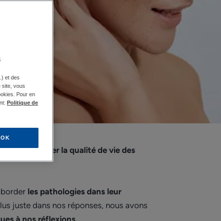
s
.) et des
e site, vous
ookies. Pour en
nt:
Politique de
OK
 fixe
d’améliorer la qualité de vie des
aborder
les pathologies dans leur
lus juste dans nos réponses, nous avons
ues à nos réflexions.