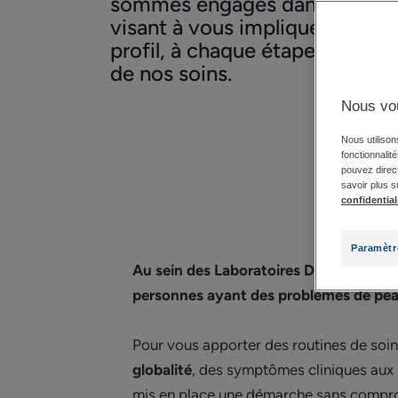
sommes engagés dans une d
visant à vous impliquer, quel q
profil, à chaque étape du dé
de nos soins.
Nous vo
Nous utilison
fonctionnalit
pouvez direct
savoir plus s
confidential
Paramètr
Au sein des Laboratoires Dermatologi
personnes ayant des problèmes de peau
Pour vous apporter des routines de soi
globalité
, des symptômes cliniques aux 
mis en place une démarche sans compro