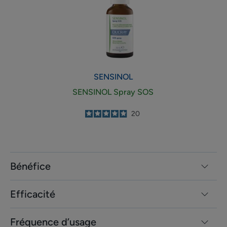
SENSINOL
SENSINOL Spray SOS
5
/
5
20
-
Bénéfice
Efficacité
Fréquence d’usage