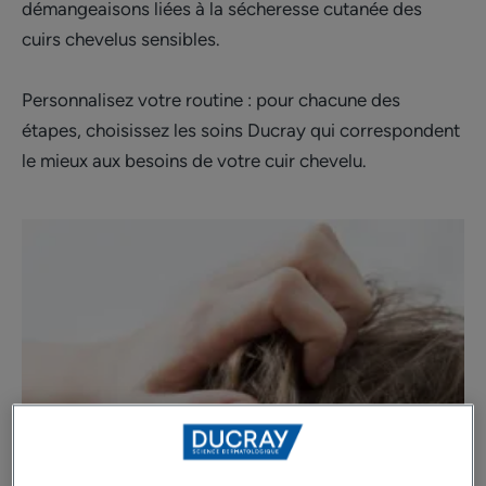
démangeaisons liées à la sécheresse cutanée des
cuirs chevelus sensibles.
Personnalisez votre routine : pour chacune des
étapes, choisissez les soins Ducray qui correspondent
le mieux aux besoins de votre cuir chevelu.