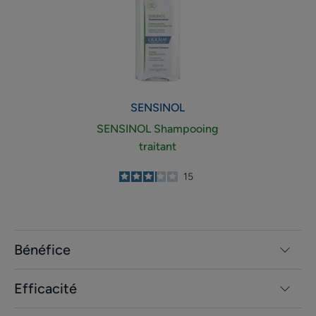
SENSINOL
SENSINOL Shampooing
traitant
3.1
/
5
15
-
Bénéfice
Efficacité