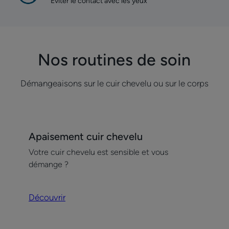
Éviter le contact avec les yeux
Nos routines de soin
Démangeaisons sur le cuir chevelu ou sur le corps
Découvrir
Apaisement cuir chevelu
Apaisement
Votre cuir chevelu est sensible et vous
cuir
démange ?
chevelu
Découvrir