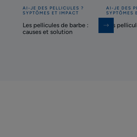
AI-JE DES PELLICULES ?
AI-JE DES P
Découvrir
Découvrir
SYPTÔMES ET IMPACT
SYPTÔMES 
Les
Les
Les pellicules de barbe :
Les pellicu
pellicules
pellicules
causes et solution
de
de
barbe
sourcils
:
causes
et
solution