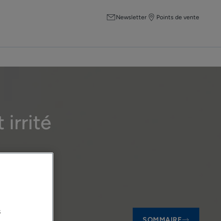
Newsletter
Points de vente
 irrité
.
s
SOMMAIRE