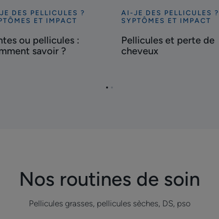
-JE DES PELLICULES ?
AI-JE DES PELLICULES ?
ouvrir
Découvrir
PTÔMES ET IMPACT
SYPTÔMES ET IMPACT
tes
Pellicules
tes ou pellicules :
Pellicules et perte de
et
mment savoir ?
cheveux
licules
perte
de
mment
cheveux
oir
Aller
Aller
à
à
la
la
page
page
1
2
Nos routines de soin
Pellicules grasses, pellicules sèches, DS, pso