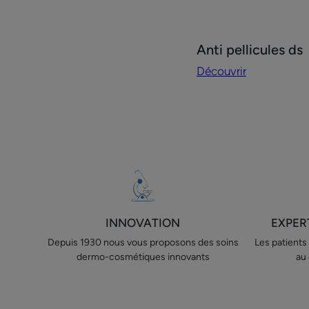
Découvrir
Anti pellicules ds
Anti
Découvrir
pellicules
ds
INNOVATION
EXPER
Depuis 1930 nous vous proposons des soins
Les patients
dermo-cosmétiques innovants
au