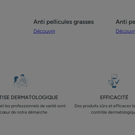
Découvrir
Découvr
Anti pellicules grasses
Anti pe
Anti
Anti
Découvrir
Découvr
pellicules
pellicule
grasses
sèches
TISE DERMATOLOGIQUE
EFFICACITÉ
 et les professionnels de santé sont
Des produits sûrs et efficaces 
 cœur de notre démarche
contrôle dermatologiq