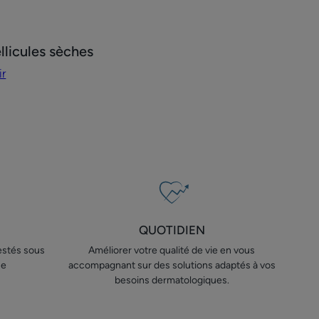
ir
llicules sèches
ir
s
QUOTIDIEN
testés sous
Améliorer votre qualité de vie en vous
ue
accompagnant sur des solutions adaptés à vos
besoins dermatologiques.