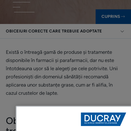
CUPRINS
OBICEIURI CORECTE CARE TREBUIE ADOPTATE
Există o întreagă gamă de produse și tratamente
disponibile în farmacii și parafarmacii, dar nu este
întotdeauna ușor să le alegeți pe cele potrivite. Unii
profesioniști din domeniul sănătății recomandă
aplicarea unor substanțe grase, cum ar fi alifia, în
cazul crustelor de lapte.
Obiceiuri corecte care