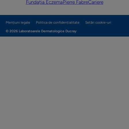
Fundația Eczema
Pierre Fabre
Cariere
Mențiuni legale
Politica de confidențialitate
Setări cookie-uri
© 2026 Laboratoarele Dermatologice Ducray