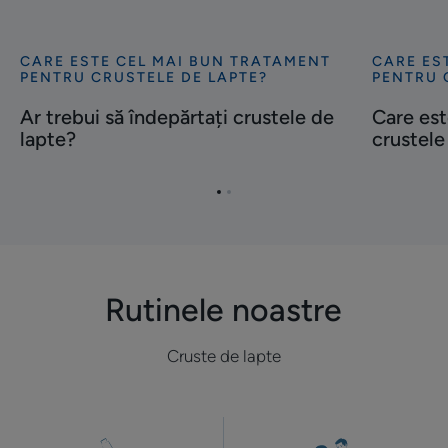
CARE ESTE CEL MAI BUN TRATAMENT
CARE ES
Descoperă
Descoper
PENTRU CRUSTELE DE LAPTE?
PENTRU 
Ar
Care
Ar trebui să îndepărtați crustele de
Care es
trebui
este
lapte?
crustele
să
cel
îndepărtați
mai
crustele
bun
Mergi
Mergi
de
șampon
la
la
elementul
elementul
lapte?
pentru
1
2
crustele
de
Rutinele noastre
lapte?
Cruste de lapte