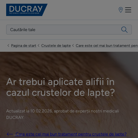
Puncte
de
vânzare
Pagina de start
Crustele de lapte
Care este cel mai bun tratament pent
Ar trebui aplicate alifii în
cazul crustelor de lapte?
Actualizat la
10.02.2026
, aprobat de
experții noștri medicali
DUCRAY
.
Care este cel mai bun tratament pentru crustele de lapte?