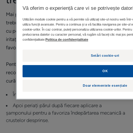
trebuie adoptate
Vă oferim o experiență care vi se potrivește datori
Mai presus de toate, există un lucru pe care nu ar
Utilizăm module cookie pentru a vă permite să utilizați site-ul nostru web înt
trebui să-l faceți! Nu zgâriați crustele cu unghiile sau
utiliza funcții avansate. Pentru a continua și a vă facilita navigarea pe site-ul 
cookie-urilor. În caz contrar, puteți personaliza utilizarea cookie-urilor. Pentr
cu peria, deoarece acest lucru ar putea conduce la o
prelucrarea datelor cu caracter personal, vă rugăm să faceți clic mai jos pentr
iritație suplimentară a scalpului sau chiar poate
confidențialitate:
Politica de confidențialitate
favoriza suprainfecția crustelor.
Setări cookie-uri
Pentru îngrijire în cazul crustelor de lapte, se
OK
recomandă implementarea unor măsuri zilnice de
curățare:
Doar elementele esențiale
În primul rând, spălați scalpul și părul cu blândețe,
Apoi periați părul după fiecare aplicare a
șamponului pentru a favoriza îndepărtarea mecanică a
crustelor desprinse.