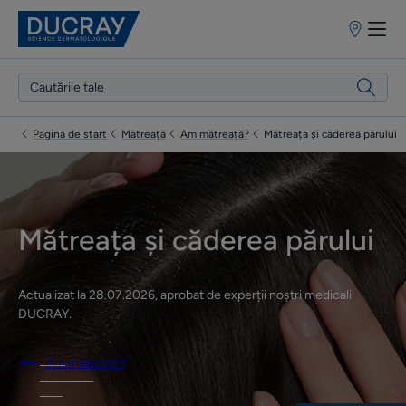
Puncte
de
vânzare
Pagina de start
Mătreață
Am mătreață?
Mătreața și căderea părului
Mătreața și căderea părului
Actualizat la
28.07.2026
, aprobat de
experții noștri medicali
DUCRAY
.
Am mătreață?