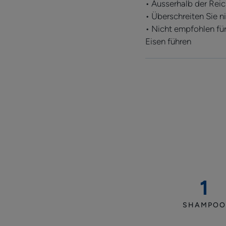
• Ausserhalb der Rei
• Überschreiten Sie 
• Nicht empfohlen fü
Eisen führen
1
Sham
SHAMPOO
bei