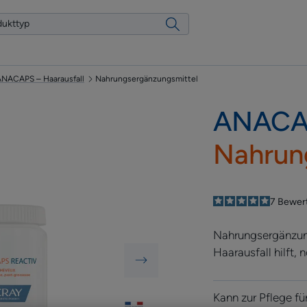
NACAPS – Haarausfall
Nahrungsergänzungsmittel
ANACA
Nahrun
5
/
5
7
Bewer
-
Nahrungsergänzun
Haarausfall hilft, 
Kann zur Pflege f