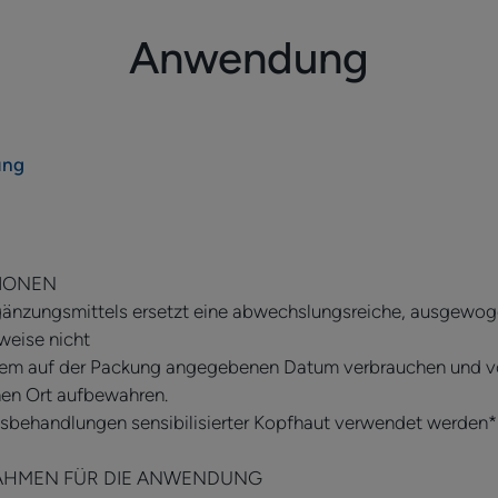
VEGANE Formulierung.
Anwendung
Nutzen
• Regt das Haarwachstum an¹
• Vitalität und Widerstandsfähigkeit²
ung
• Haare und Nägel
TEXTUR
TIONEN
gänzungsmittels ersetzt eine abwechslungsreiche, ausgewo
weise nicht
dem auf der Packung angegebenen Datum verbrauchen und vo
*Kann auf der durch Krebsbehandlung sensibilisierten K
nen Ort aufbewahren.
Behandlung). Wenden Sie sich an Ihren Arzt oder Apothe
bsbehandlungen sensibilisierter Kopfhaut verwendet werden*
*Feldschachtelhalm, hilft, das Wachstum zu fördern und 
**Schwefelhaltige Aminosäuren, (Cystein und Methionin)
AHMEN FÜR DIE ANWENDUNG