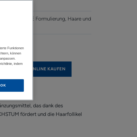
n
m an, VEGANE Formulierung, Haare und
terte Funktionen
chtern, können
 anpassen.
chtlinie, indem
ELLEN
ONLINE KAUFEN
OK
zungsmittel, das dank des
STUM fördert und die Haarfollikel