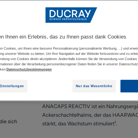
verwendet werde
Regt das Wachstu
Nägel.
en Ihnen ein Erlebnis, das zu Ihnen passt dank Cookies
Topf
Topf
30 Einheiten
n Cookies, um Ihnen eine bessere Personalisierung (personalisierte Werbung, ...) und erwei
ung unserer Website zu bieten. Um Ihre Navigation auf der Website fortzusetzen und zu erlei
endung von Cookies direkt akzeptieren. Andernfalls können Sie die Verwendung von Cookies
rmationen über die Verarbeitung personenbezogener Daten finden Sie in unserer Datenschutzri
VERKAUFSST
cken:
Datenschutzbestimmungen
Einstellungen
Nur das Wesentliche
ANACAPS REACTIV ist ein Nahrungsergän
Ackerschachtelhalms, der das HAARWACH
die sich
stärkt, das Wachstum stimuliert¹.