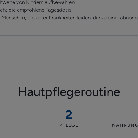
chweite von Kindern aufbewahren
nicht die empfohlene Tagesdosis
r Menschen, die unter Krankheiten leiden, die zu einer abno
Hautpflegeroutine
2
poo
Lotion
PFLEGE
NAHRUNG
bei