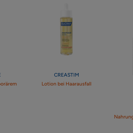
orärem
Haarausfall
usfall
E
CREASTIM
porärem
Lotion bei Haarausfall
l
Nahrung