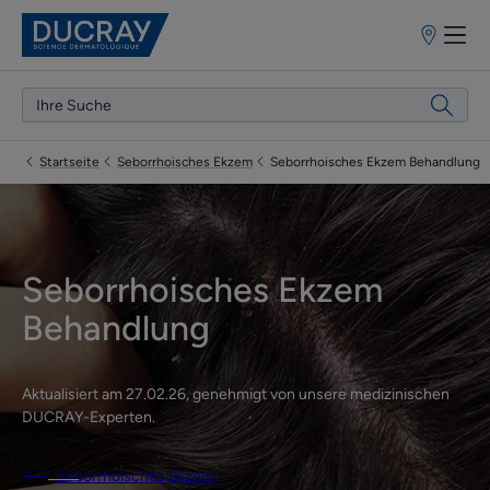
Apothekenf
Startseite
Seborrhoisches Ekzem
Seborrhoisches Ekzem Behandlung
Seborrhoisches Ekzem
Behandlung
Aktualisiert am
27.02.26
, genehmigt von
unsere medizinischen
DUCRAY-Experten
.
Seborrhoisches Ekzem