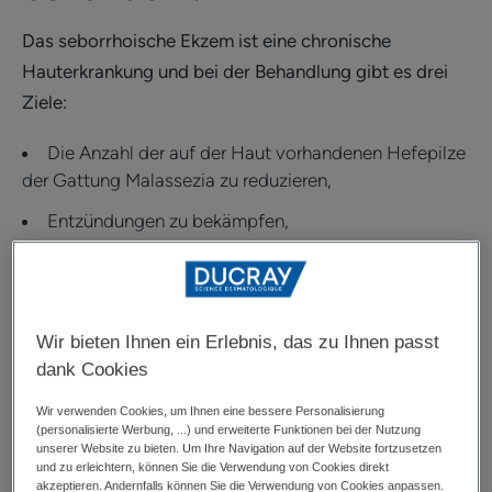
Das seborrhoische Ekzem ist eine chronische
Hauterkrankung und bei der Behandlung gibt es drei
Ziele:
Die Anzahl der auf der Haut vorhandenen Hefepilze
der Gattung Malassezia zu reduzieren,
Entzündungen zu bekämpfen,
übermässige Talgabsonderungen zu reduzieren.
Alle Behandlungen des
seborrhoischen Ekzems
sind
sehr effektiv in der Linderung der Symptome, d. h.
Wir bieten Ihnen ein Erlebnis, das zu Ihnen passt
während der Schübe. Allerdings gibt es bis heute
dank Cookies
keine Therapie, die das seborrhoische Ekzem
Wir verwenden Cookies, um Ihnen eine bessere Personalisierung
endgültig heilen kann. Es handelt sich um eine
(personalisierte Werbung, ...) und erweiterte Funktionen bei der Nutzung
unserer Website zu bieten. Um Ihre Navigation auf der Website fortzusetzen
chronische und wiederkehrende Erkrankung, bei der
und zu erleichtern, können Sie die Verwendung von Cookies direkt
akzeptieren. Andernfalls können Sie die Verwendung von Cookies anpassen.
Schübe fast systematisch auftreten. Behandlungen