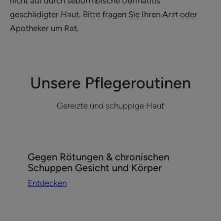
nicht auf durch seborrhoische Dermatitis
geschädigter Haut. Bitte fragen Sie Ihren Arzt oder
Apotheker um Rat.
Unsere Pflegeroutinen
Gereizte und schuppige Haut
Entdecken
Gegen Rötungen & chronischen
Gegen
Schuppen Gesicht und Körper
Rötungen
Entdecken
&
chronischen
Schuppen