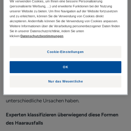
Wir verwenden Cookies, um Ihnen eine bessere Personalisierung
(personalisierte Werbung, ...) und erweiterte Funktionen bei der Nutzung
welche Symptome gehen mit der Erkrankung einher?
unserer Website zu bieten. Um Ihre Navigation auf der Website fortzusetzen
Wie wird sie behandelt?
und zu erleichtern, können Sie die Verwendung von Cookies direkt
akzeptieren. Andernfalls können Sie die Verwendung von Cookies anpassen.
Weitere Informationen über die Verarbeitung personenbezogener Daten finden
Sie in unserer Datenschutzrichtlinie, indem Sie unten
klicken:
Datenschutzbestimmungen
Welche Arten von
Haarausfall gibt es?
Cookie-Einstellungen
Ob der Ansatz lichter wird, die Stirn höher oder das
OK
Haar insgesamt schütterer, liegt vermutlich an der
Nur das Wesentliche
zugrunde liegenden Form der Alopezie. Es gibt
verschiedene Varianten von Haarausfall, die
unterschiedliche Ursachen haben.
Experten klassifizieren überwiegend diese Formen
des Haarausfalls