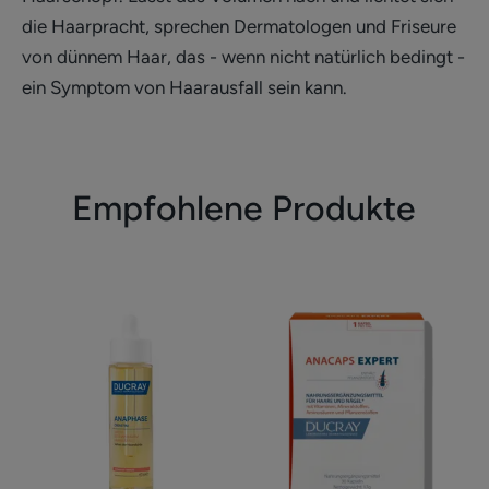
die Haarpracht, sprechen Dermatologen und Friseure
von dünnem Haar, das - wenn nicht natürlich bedingt -
ein Symptom von Haarausfall sein kann.
Empfohlene Produkte
Lotion
Nahrungsergänz
bei
temporärem
Haarausfall