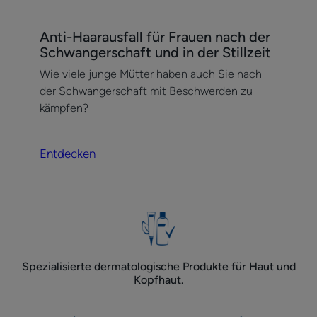
Entdecken
Anti-Haarausfall für Frauen nach der
Anti-
Schwangerschaft und in der Stillzeit
Haarausfall
Wie viele junge Mütter haben auch Sie nach
für
der Schwangerschaft mit Beschwerden zu
Frauen
kämpfen?
nach
der
Schwangerschaft
Entdecken
und
in
der
Stillzeit
Spezialisierte dermatologische Produkte für Haut und
Kopfhaut.