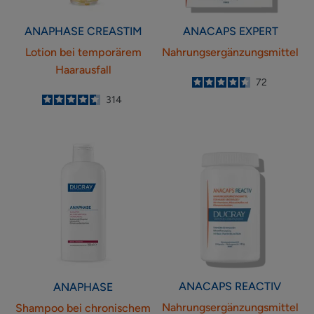
ANAPHASE
CREASTIM
ANACAPS
EXPERT
Lotion bei temporärem
Nahrungsergänzungsmittel
Haarausfall
4.5
/
5
72
-
4.6
/
5
314
-
Shampoo
Nahrungsergänz
bei
chronischem
Haarausfall
ANACAPS
REACTIV
ANAPHASE
Nahrungsergänzungsmittel
Shampoo bei chronischem