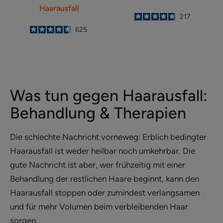
Haarausfall
4.8
/
5
217
-
4.6
/
5
625
-
Was tun gegen Haarausfall:
Behandlung & Therapien
Die schlechte Nachricht vorneweg: Erblich bedingter
Haarausfall ist weder heilbar noch umkehrbar. Die
gute Nachricht ist aber, wer frühzeitig mit einer
Behandlung der restlichen Haare beginnt, kann den
Haarausfall stoppen oder zumindest verlangsamen
und für mehr Volumen beim verbleibenden Haar
sorgen.