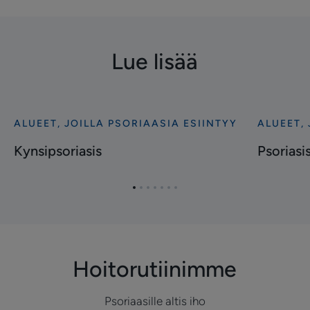
Lue lisää
ALUEET, JOILLA PSORIAASIA ESIINTYY
ALUEET, 
Tutustu
Tutustu
Kynsipsoriasis
Psoriasis
Kynsipsoriasis
Psoriasi
selässä
ja
Siirry
Siirry
Siirry
Siirry
Siirry
Siirry
Siirry
pakaroiss
kohteeseen
kohteeseen
kohteeseen
kohteeseen
kohteeseen
kohteeseen
kohteeseen
1
2
3
4
5
6
7
Hoitorutiinimme
Psoriaasille altis iho