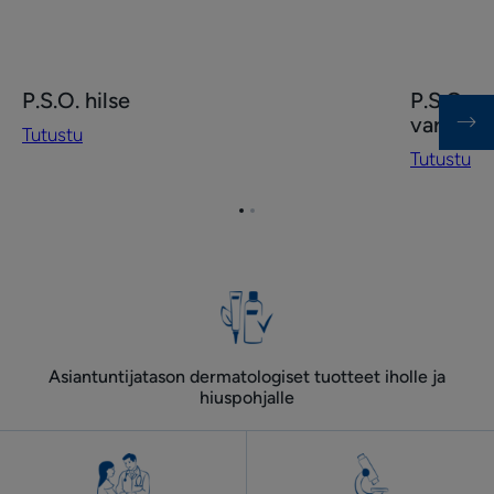
Tutustu
Tutustu
P.S.O. hilse
P.S.O. a
P.S.O.
P.S.O.
vartaloll
Tutustu
hilse
anti-
Tutustu
plaques
kasvoille
Siirry
Siirry
ja
kohteeseen
kohteeseen
vartalolle
1
2
Asiantuntijatason dermatologiset tuotteet iholle ja
hiuspohjalle