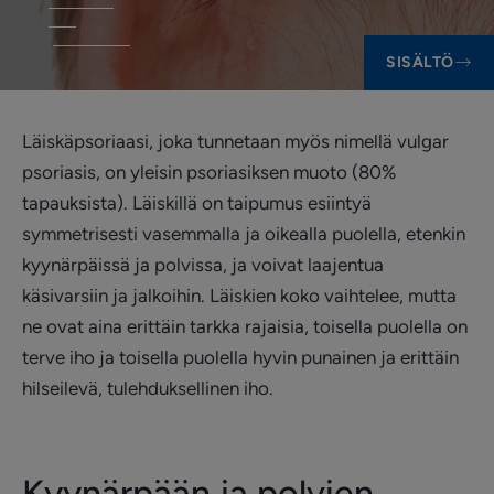
SISÄLTÖ
Läiskäpsoriaasi, joka tunnetaan myös nimellä vulgar
psoriasis, on yleisin psoriasiksen muoto (80%
tapauksista). Läiskillä on taipumus esiintyä
symmetrisesti vasemmalla ja oikealla puolella, etenkin
kyynärpäissä ja polvissa, ja voivat laajentua
käsivarsiin ja jalkoihin. Läiskien koko vaihtelee, mutta
ne ovat aina erittäin tarkka rajaisia, toisella puolella on
terve iho ja toisella puolella hyvin punainen ja erittäin
hilseilevä, tulehduksellinen iho.
Kyynärpään ja polvien