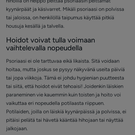
hihoilla on helppo peittää psoriaasin peittämät
kyynärpäät ja käsivarret. Mikäli psoriaasi on polvissa
tai jaloissa, on henkilöllä taipumus käyttää pitkiä
housuja kesällä ja talvella.
Hoidot voivat tulla voimaan
vaihtelevalla nopeudella
Psoriaasi ei ole tarttuvaa eikä likaista. Sitä voidaan
hoitaa, mutta joskus se pysyy näkyvänä useita päiviä
tai jopa viikkoja. Tämä ei johdu hygienian puutteesta
tai siitä, että hoidot eivät tehoaisi! Joidenkin läiskien
paraneminen vie kauemmin kuin toisten ja hoito voi
vaikuttaa eri nopeudella potilaasta riippuen.
Potilaiden, joilla on läiskiä kyynärpäissä ja polvissa, ei
pitäisi pelätä tai hävetä kääntää hihojaan tai näyttää
jalkojaan.