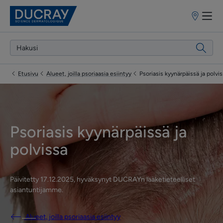
Myyntipiste
Etusivu
Alueet, joilla psoriaasia esiintyy
Psoriasis kyynärpäissä ja polvi
Psoriasis kyynärpäissä ja
polvissa
Päivitetty
17.12.2025
, hyväksynyt
DUCRAYn lääketieteelliset
asiantuntijamme
.
Alueet, joilla psoriaasia esiintyy