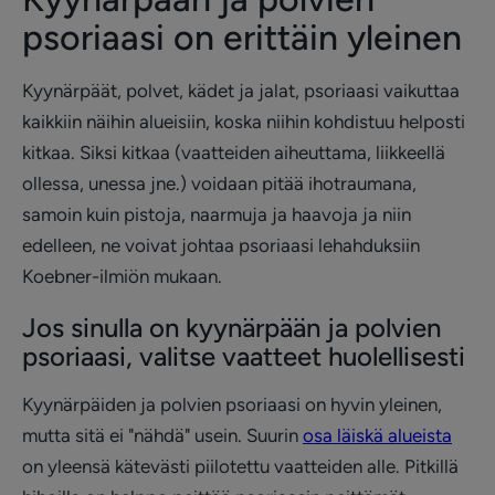
psoriaasi on erittäin yleinen
Kyynärpäät, polvet, kädet ja jalat, psoriaasi vaikuttaa
kaikkiin näihin alueisiin, koska niihin kohdistuu helposti
kitkaa. Siksi kitkaa (vaatteiden aiheuttama, liikkeellä
ollessa, unessa jne.) voidaan pitää ihotraumana,
samoin kuin pistoja, naarmuja ja haavoja ja niin
edelleen, ne voivat johtaa psoriaasi lehahduksiin
Koebner-ilmiön mukaan.
Jos sinulla on kyynärpään ja polvien
psoriaasi, valitse vaatteet huolellisesti
Kyynärpäiden ja polvien psoriaasi on hyvin yleinen,
mutta sitä ei "nähdä" usein. Suurin
osa läiskä alueista
on yleensä kätevästi piilotettu vaatteiden alle. Pitkillä