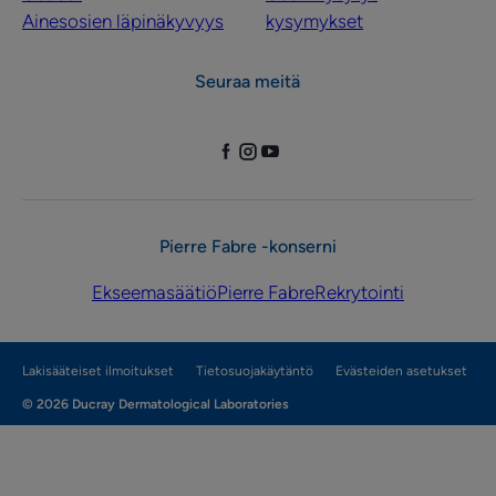
Ainesosien läpinäkyvyys
kysymykset
Seuraa meitä
Pierre Fabre -konserni
Ekseemasäätiö
Pierre Fabre
Rekrytointi
Lakisääteiset ilmoitukset
Tietosuojakäytäntö
Evästeiden asetukset
© 2026 Ducray Dermatological Laboratories