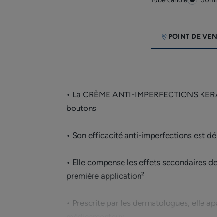
Tube canule
Tube
30ml
canu
POINT DE VE
• La CRÈME ANTI-IMPERFECTIONS KERACN
boutons
• Son efficacité anti-imperfections est d
• Elle compense les effets secondaires d
première application²
• Prescrite par les dermatologues, elle apa
médicamenteux