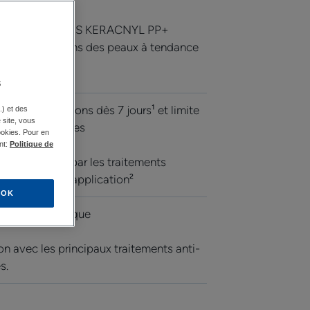
IMPERFECTIONS KERACNYL PP+
ution des boutons des peaux à tendance
s
rition des boutons dès 7 jours¹ et limite
.) et des
e site, vous
trices résiduelles
ookies. Pour en
nt:
Politique de
 sensibilisées par les traitements
 la première application²
OK
le dermatologique
on avec les principaux traitements anti-
s.