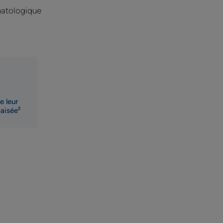
es et les rougeurs.
rmatologique
fficace dès la première application, ce
aux traitements médicamenteux.² Les
ce de la peau améliorée.
ENVIRONNEMENT
e leur
aisée²
e
e
uotidienne pendant 8 semaines.
s topiques réalisée auprès de 39 sujets, entre 12 et