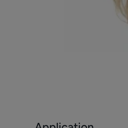
?
Application