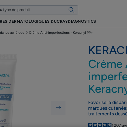
IRES DERMATOLOGIQUES DUCRAY
DIAGNOSTICS
ndance acnéique
Crème Anti-imperfections - Keracnyl PP+
KERAC
Crème 
imperfe
Keracn
Favorise la dispar
marques cutanées
traitements dess
4.8
/
5
1 207
av