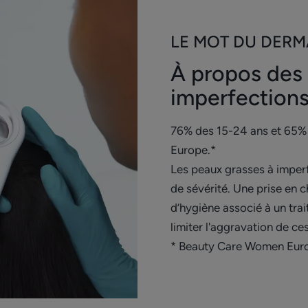
40 ans. Période d’étude (J1-J29) : 2 applications par jour 
*Cinétique IH, en application unique sur 22 sujets
LE MOT DU DER
À propos des
imperfection
76% des 15-24 ans et 65%
Europe.*
Les peaux grasses à imperf
de sévérité. Une prise en 
d’hygiène associé à un tr
limiter l'aggravation de ces
* Beauty Care Women Eur