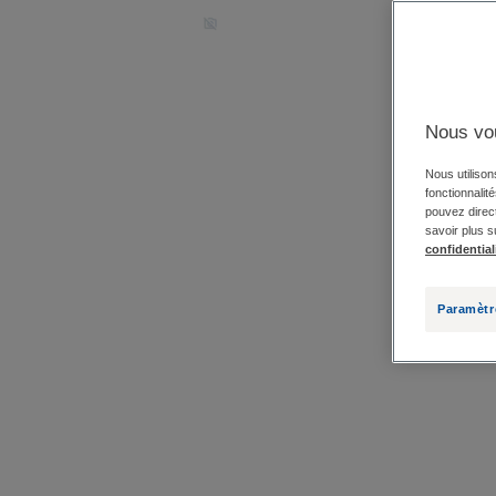
Nous vo
Nous utilison
fonctionnalit
pouvez direct
savoir plus s
confidential
Paramètr