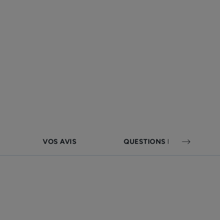
ux adultes et adolescents limite
onstitue une bonne base de maquillage²
 jours¹ et limite l'apparition des
VOS AVIS
QUESTIONS FRÉQUENTES
de MYRTACINE® favorise le rééquilibre de
tribue à diminuer les rougeurs