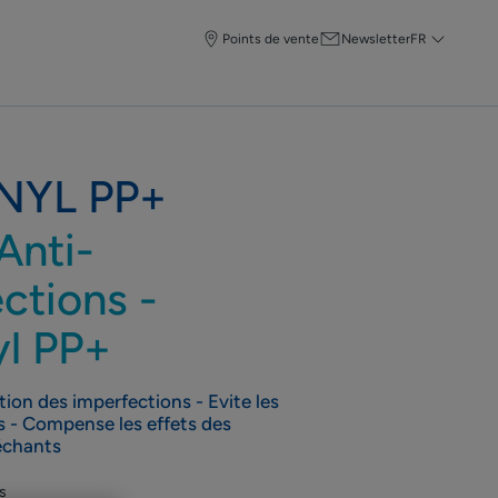
Points de vente
Newsletter
FR
NYL PP+
Anti-
ctions -
yl PP+
ition des imperfections - Evite les
 - Compense les effets des
échants
is