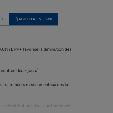
le
NTE
ACHETER EN LIGNE
YL PP+ favorise la diminution des
émontrée dès 7 jours¹
es traitements médicamenteux dès la
ise les irritations dues aux traitements