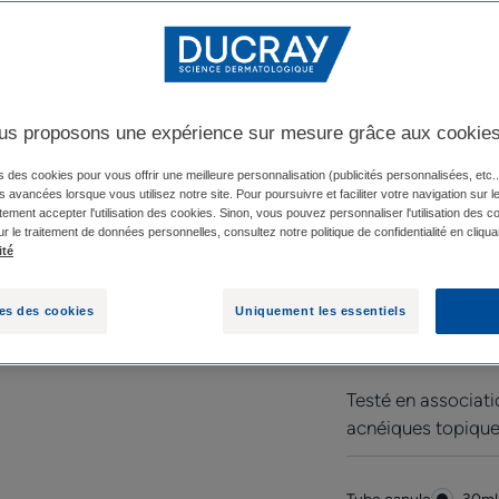
-
La CRÈME ANTI-
favorise la dimin
acnéique
us proposons une expérience sur mesure grâce aux cookie
• Favorise la dispa
s des cookies pour vous offrir une meilleure personnalisation (publicités personnalisées, etc..
és avancées lorsque vous utilisez notre site. Pour poursuivre et faciliter votre navigation sur l
les risques de cica
ement accepter l'utilisation des cookies. Sinon, vous pouvez personnaliser l'utilisation des c
ur le traitement de données personnelles, consultez notre politique de confidentialité en cliqua
ité
• Apaise les peaux
médicamenteux dès
es des cookies
Uniquement les essentiels
Testé sous contrô
Testé en associati
acnéiques topique