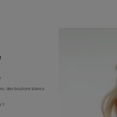
é
?
irs, des boutons blancs
é ?
?