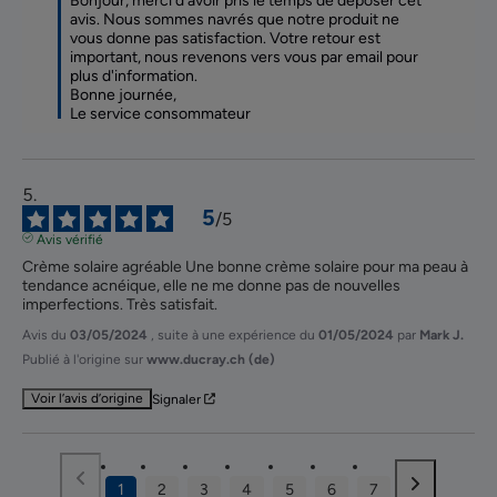
Bonjour, merci d'avoir pris le temps de déposer cet 
avis. Nous sommes navrés que notre produit ne 
vous donne pas satisfaction. Votre retour est 
important, nous revenons vers vous par email pour 
plus d'information. 

Bonne journée, 

Le service consommateur
5
/
5
Avis vérifié
Crème solaire agréable Une bonne crème solaire pour ma peau à 
tendance acnéique, elle ne me donne pas de nouvelles 
imperfections. Très satisfait.
Avis du
03/05/2024
, suite à une expérience du
01/05/2024
par
Mark J.
Publié à l'origine sur
www.ducray.ch (de)
Voir l’avis d’origine
Signaler
1
2
3
4
5
6
7