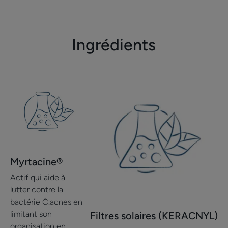
à
à
à
à
à
à
l'item
l'item
l'item
l'item
l'item
l'item
1
2
3
4
5
6
Ingrédients
Myrtacine®
Actif qui aide à
lutter contre la
bactérie C.acnes en
limitant son
Filtres solaires (KERACNYL)
organisation en