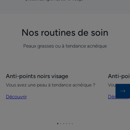
Nos routines de soin
Peaux grasses ou à tendance acnéique
Découvrir
Découvrir
Anti-points noirs visage
Anti-poi
Anti-
Anti-
Vous avez une peau à tendance acnéique ?
Vous avez
points
points
noirs
noirs
Découvrir
Découvrir
visage
visage
de
l'été
Aller
Aller
Aller
Aller
Aller
Aller