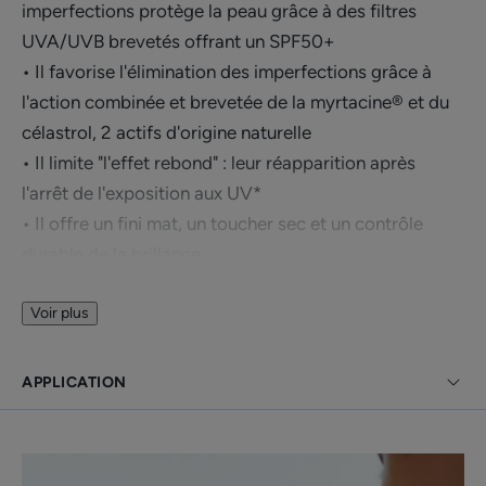
imperfections protège la peau grâce à des filtres
UVA/UVB brevetés offrant un SPF50+
• Il favorise l'élimination des imperfections grâce à
l'action combinée et brevetée de la myrtacine® et du
célastrol, 2 actifs d'origine naturelle
• Il limite "l'effet rebond" : leur réapparition après
l'arrêt de l'exposition aux UV*
• Il offre un fini mat, un toucher sec et un contrôle
durable de la brillance
• Il résiste à l'eau et à la transpiration, ne laisse pas de
traces blanches et constitue une bonne base de
Voir plus
maquillage
• Il convient aux adultes et adolescents dès l'âge de 12
APPLICATION
ans
Bénéfices