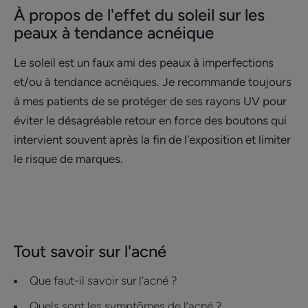
À propos de l'effet du soleil sur les
Non comédogène
peaux à tendance acnéique
*Limite la réapparition des imperfections 1 mois après l'arrêt de
l'exposition solaire
Le soleil est un faux ami des peaux à imperfections
et/ou à tendance acnéiques. Je recommande toujours
à mes patients de se protéger de ses rayons UV pour
éviter le désagréable retour en force des boutons qui
intervient souvent après la fin de l'exposition et limiter
le risque de marques.
Tout savoir sur l'acné
Que faut-il savoir sur l’acné ?
Quels sont les symptômes de l’acné ?