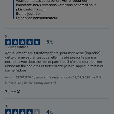
vous donne pas satisfaction. Votre retour est 
important, nous revenons vers vous par email pour 
plus d'information. 

Bonne journée, 

Le service consommateur
5
/
5
Avis spontané
Actuellement sous traitement oral pour mon acné (curacne) 
cette crème est fantastique, elle m'a été prescrite par ma 
dermato avec deux autres, et parmi les 3 c'est la seule qui me 
donne un fini non gras et non collant, je la ré-applique matin et 
soir je l'adore
Avis du
22/02/2026
, suite à une expérience du
09/02/2026
par
S.N.
Publié à l'origine sur
ducray.com (fr)
Signaler
4
/
5