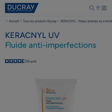
Points
de
vente
Accueil
Tous les produits Ducray
KERACNYL - Peaux grasses ou à tend
KERACNYL UV
Fluide anti-imperfections
4.5
/
5
35
avis
-