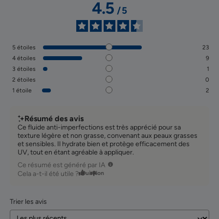
4.5
/
5
5
étoiles
23
4
étoiles
9
3
étoiles
1
2
étoiles
0
1
étoile
2
Résumé des avis
Ce fluide anti-imperfections est très apprécié pour sa
texture légère et non grasse, convenant aux peaux grasses
et sensibles. Il hydrate bien et protège efficacement des
UV, tout en étant agréable à appliquer.
Ce résumé est généré par IA
Cela a-t-il été utile ?
Oui
Non
Trier les avis