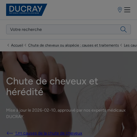
Points
de
vente
Accueil
Chute de cheveux ou alopécie : causes et traitements
Les cau
Chute de cheveux et
hérédité
Mise à jour le
2026-02-10
, approuvé par
nos experts médicaux
DUCRAY
.
Les causes de la chute de cheveux