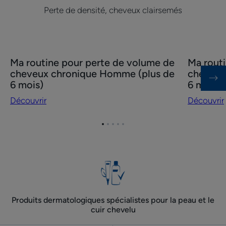
Perte de densité, cheveux clairsemés
C
et
B12
Découvrir
Découvrir
Ma routine pour perte de volume de
Ma rout
Ma
Ma
cheveux chronique Homme (plus de
cheveux
routine
routine
6 mois)
6 mois)
pour
perte
Découvrir
Découvrir
perte
de
de
volume
Aller
Aller
Aller
Aller
Aller
volume
de
à
à
à
à
à
de
cheveux
l'item
l'item
l'item
l'item
l'item
cheveux
chronique
1
2
3
4
5
chronique
Femme
Homme
(plus
(plus
de
Produits dermatologiques spécialistes pour la peau et le
de
6
cuir chevelu
6
mois)