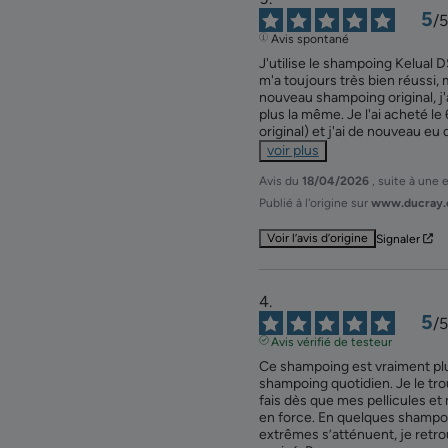
5
/
5
Avis spontané
J'utilise le shampoing Kelual D
m'a toujours très bien réussi, 
nouveau shampoing original, j'
plus la même. Je l'ai acheté l
original) et j'ai de nouveau e
voir plus
Avis du
18/04/2026
, suite à une
Publié à l'origine sur
www.ducray.
Voir l’avis d’origine
Signaler
5
/
5
Avis vérifié de testeur
Ce shampoing est vraiment plus
shampoing quotidien. Je le tro
fais dès que mes pellicules e
en force. En quelques shamp
extrêmes s’atténuent, je retrou