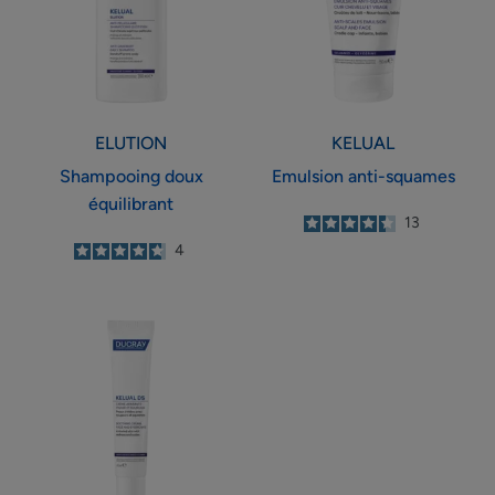
ELUTION
KELUAL
Shampooing doux
Emulsion anti-squames
équilibrant
4.4
/
5
13
-
4.8
/
5
4
-
Crème
apaisante