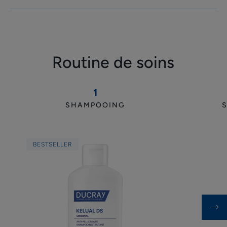
coloration capillaire
TEXTURE
ENVIRONNEMENT
Routine de soins
1
Avantage de la texture
SHAMPOOING
Shampooing
Mousse onctueuse qui respecte la coloration capillaire
anti-
pelliculaire
Senteur du contenu
BESTSELLER
Parfum agréable
*Brevet déposé
Brevet déposé
**Selon la norme internationale OCDE 301B