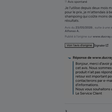
Avis spontané
Je l'utilise depuis deux mois ma
pour le prix, je m'attendais à be
shampoing qui coûte moins de 
résultats.
Avis du
23/05/2026
, suite à une
Alfonso A.
Publié à l'origine sur
www.ducray.c
Voir l’avis d’origine
Signaler
Réponse de
www.ducra
Bonjour, merci d'avoir p
cet avis. Nous sommes 
produit n'ait pas répond
retour est important po
contacterons par e-mail
d'informations.

Nous vous souhaitons u
Le Service Client