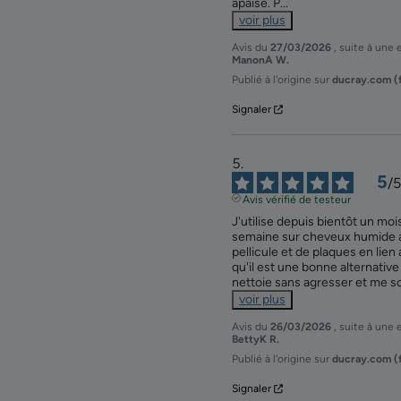
apaisé. P
...
voir plus
Avis du
27/03/2026
, suite à une
ManonA W.
Publié à l'origine sur
ducray.com (f
Signaler
5
/
5
Avis vérifié de testeur
J'utilise depuis bientôt un moi
semaine sur cheveux humide afin
pellicule et de plaques en lien
qu'il est une bonne alternative
nettoie sans agresser et me sou
voir plus
Avis du
26/03/2026
, suite à une
BettyK R.
Publié à l'origine sur
ducray.com (f
Signaler