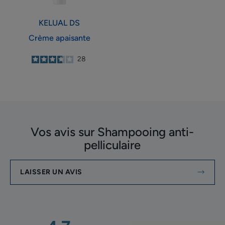
KELUAL DS
Crème apaisante
3.7
/
5
28
-
Vos avis sur Shampooing anti-
pelliculaire
LAISSER UN AVIS