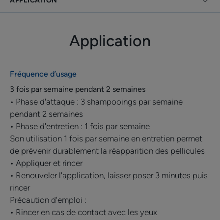
APPLICATION
Un shampooing à la texture agréable procurée par une
mousse onctueuse et qui respecte la coloration
Application
capillaire.
Avantages
Fréquence d’usage
KELUAL DS ORIGINAL Shampooing anti-pelliculaire
3 fois par semaine pendant 2 semaines
apaise les démangeaisons et contribue à éliminer
• Phase d'attaque : 3 shampooings par semaine
durablement les pellicules.
pendant 2 semaines
• Phase d'entretien : 1 fois par semaine
Son utilisation 1 fois par semaine en entretien permet
Bénéfices
de prévenir durablement la réapparition des pellicules
• Lutte contre les démangeaisons intenses associées
• Appliquer et rincer
aux pellicules sévères
• Renouveler l'application, laisser poser 3 minutes puis
• Élimine durablement les pellicules adhérentes au cuir
rincer
chevelu grâce à une utilisation en entretien
Précaution d'emploi :
• Offre une texture mousse onctueuse qui respecte la
• Rincer en cas de contact avec les yeux