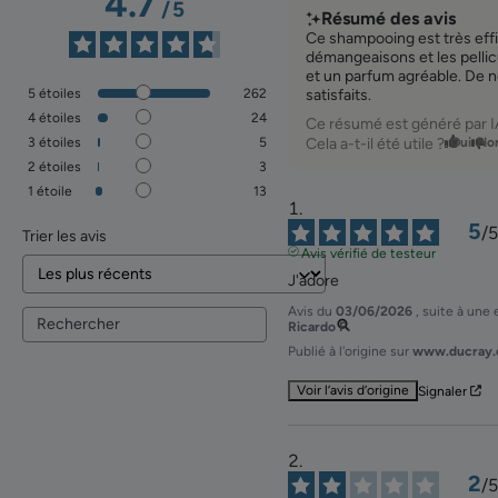
4.7
/
5
Résumé des avis
Ce shampooing est très effi
démangeaisons et les pelli
et un parfum agréable. De n
5
étoiles
262
satisfaits.
4
étoiles
24
Ce résumé est généré par I
3
étoiles
5
Cela a-t-il été utile ?
Oui
No
2
étoiles
3
1
étoile
13
5
/
5
Trier les avis
Avis vérifié de testeur
J'adore
Avis du
03/06/2026
, suite à une
Ricardo F.
Publié à l'origine sur
www.ducray.
Voir l’avis d’origine
Signaler
2
/
5