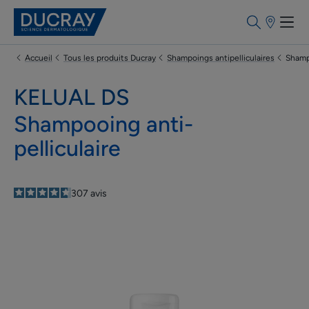
Points
de
vente
Accueil
Tous les produits Ducray
Shampoings antipelliculaires
Shampo
KELUAL DS
Shampooing anti-
pelliculaire
4.7
/
5
307
avis
-