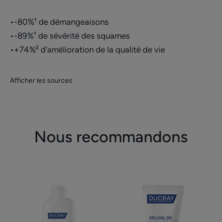
•-80%¹ de démangeaisons
•-89%¹ de sévérité des squames
•+74%² d'amélioration de la qualité de vie
Afficher les sources
Nous recommandons
Shampooing
Emulsion
doux
anti-
équilibrant
squames