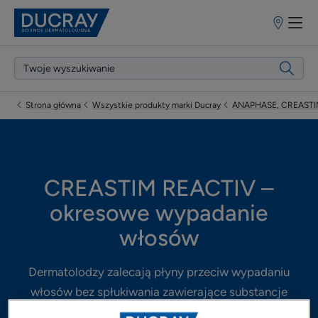
Punkty
sprzedaży
Strona główna
Wszystkie produkty marki Ducray
ANAPHASE, CREASTIM
CREASTIM REACTIV –
okresowe wypadanie
włosów
Dermatolodzy zalecają płyny przeciw wypadaniu
włosów bez spłukiwania zawierające substancje
aktywne działające bezpośrednio na mieszek