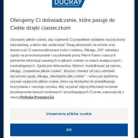
włosowy, ponieważ pomagają one spowolnić
wypadanie włosów i pobudzić ich wzrost. Są one
Oferujemy Ci doświadczenie, które pasuje do
szczególnie polecane w celu wyrównania utraty
Ciebie dzięki ciasteczkom
włosów po ciąży lub w trakcie diety czy okresów
stresu, np. związanego z COVID-19. Poznaj płyn
Używamy plików cookie, aby zapewnić Ci prawidłowe działanie naszej strony
internetowej, a także aby analizować Twoją aktywność na stronie oraz
CREASTIM REACTIV przeciw wypadaniu włosów bez
dostarczać Ci spersonalizowane treści i reklamy. Klikając „OK” udzielasz
zgody na przechowywanie i uzyskiwanie przez Pierre Fabre i naszych
spłukiwania o skuteczności od pierwszego miesiąca
partnerów informacji zawartych w plikach cookies w celach analitycznych i
stosowania*, potwierdzonej pod kontrolą
marketingowych. Zgoda jest dobrowolna. Możesz modyfikować jej zakres,
klikając „Ustawienia plików cookie”. Możesz również od razu odmówić
dermatologiczną. *Kontrolowane porównawcze
wyrażenia zgody, klikając „Niezbędne pliki cookie” – wówczas będziemy
używać wyłącznie plików cookie, które są niezbędne do prawidłowego
badanie kliniczne porównujące z neutralnym
korzystania z naszego serwisu. Aby uzyskać więcej informacji na temat
szamponem. Pomiary przeprowadzone w grupie 100
przetwarzania danych osobowych i przysługujących Ci praw, zapoznaj się z
naszą:
Polityką Prywatności
kobiet doświadczających utraty włosów.
Ustawienia plików cookie
Wszystkie ANAPHASE, CREASTIM, NEOPTIDE,
ANACAPS – wypadanie włosów
OK