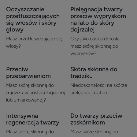
Oczyszczanie
Pielęgnacja twarzy
Odkryj
Odkryj
przetłuszczających
przeciw wypryskom
Oczyszczanie
Pielęgnacja
się włosów i skóry
na lato do skóry
przetłuszczających
twarzy
głowy
dojrzałej
się
przeciw
Masz przetłuszczające się
Czy jako osoba dorosła
włosów
wypryskom
włosy?
masz skórę skłonną do
i
na
wyprysków?
skóry
lato
głowy
do
Przeciw
Skóra skłonna do
Odkryj
Odkryj
skóry
przebarwieniom
trądziku
Przeciw
Skóra
dojrzałej
przebarwieniom
skłonna
Masz skórę skłonną do
Niedoskonałości na skórze
do
trądziku w postaci łagodnej
pielęgnacja latem
lub umiarkowanej?
trądziku
Intensywna
Do twarzy przeciw
Odkryj
Odkryj
regeneracja twarzy
zaskórnikom
Intensywna
Do
regeneracja
twarzy
Masz skórę skłonną do
Masz skórę skłonną do