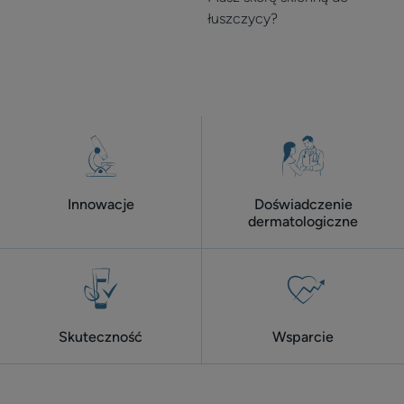
miesięcy
łuszczycy?
łupież
przeciw-
łuskom
do
twarzy
i
ciała
Innowacje
Doświadczenie
dermatologiczne
Skuteczność
Wsparcie