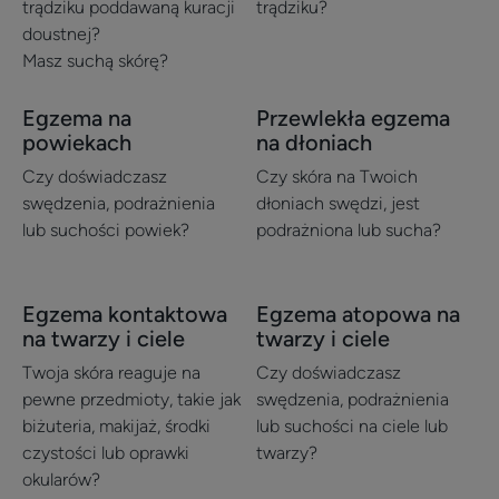
twarzy
przeciw
trądziku poddawaną kuracji
trądziku?
doustnej?
zaskórnikom
Masz suchą skórę?
Egzema na
Przewlekła egzema
Odkryj
Odkryj
powiekach
na dłoniach
Egzema
Przewlekła
na
egzema
Czy doświadczasz
Czy skóra na Twoich
powiekach
na
swędzenia, podrażnienia
dłoniach swędzi, jest
lub suchości powiek?
dłoniach
podrażniona lub sucha?
Egzema kontaktowa
Egzema atopowa na
Odkryj
Odkryj
na twarzy i ciele
twarzy i ciele
Egzema
Egzema
kontaktowa
atopowa
Twoja skóra reaguje na
Czy doświadczasz
na
na
pewne przedmioty, takie jak
swędzenia, podrażnienia
twarzy
biżuteria, makijaż, środki
twarzy
lub suchości na ciele lub
czystości lub oprawki
twarzy?
i
i
okularów?
ciele
ciele