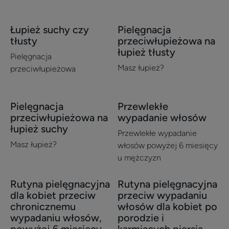
Łupież suchy czy
Pielęgnacja
Odkryj
Odkryj
tłusty
przeciwłupieżowa na
Łupież
Pielęgnacja
łupież tłusty
suchy
przeciwłupieżowa
Pielęgnacja
Masz łupież?
czy
na
przeciwłupieżowa​
tłusty
łupież
tłusty
Pielęgnacja
Przewlekłe
Odkryj
Odkryj
przeciwłupieżowa na
wypadanie włosów
Pielęgnacja
Przewlekłe
łupież suchy
przeciwłupieżowa
wypadanie
Przewlekłe wypadanie
Masz łupież?
na
włosów
włosów powyżej 6 miesięcy
łupież
u mężczyzn
suchy
Rutyna pielęgnacyjna
Rutyna pielęgnacyjna
Odkryj
Odkryj
dla kobiet przeciw
przeciw wypadaniu
Rutyna
Rutyna
chronicznemu
włosów dla kobiet po
pielęgnacyjna
pielęgnacyjna
wypadaniu włosów,
porodzie i
dla
przeciw
powyżej 6 miesięcy
karmiących piersią