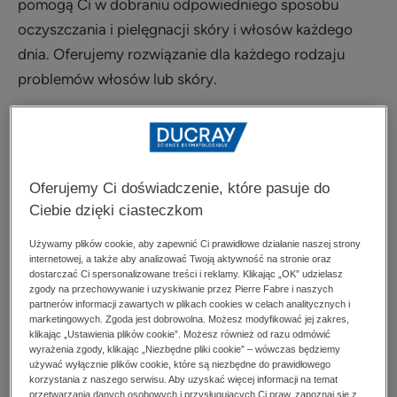
pomogą Ci w dobraniu odpowiedniego sposobu
oczyszczania i pielęgnacji skóry i włosów każdego
dnia. Oferujemy rozwiązanie dla każdego rodzaju
problemów włosów lub skóry.
Oferujemy Ci doświadczenie, które pasuje do
Ciebie dzięki ciasteczkom
Używamy plików cookie, aby zapewnić Ci prawidłowe działanie naszej strony
internetowej, a także aby analizować Twoją aktywność na stronie oraz
dostarczać Ci spersonalizowane treści i reklamy. Klikając „OK” udzielasz
zgody na przechowywanie i uzyskiwanie przez Pierre Fabre i naszych
partnerów informacji zawartych w plikach cookies w celach analitycznych i
marketingowych. Zgoda jest dobrowolna. Możesz modyfikować jej zakres,
klikając „Ustawienia plików cookie”. Możesz również od razu odmówić
wyrażenia zgody, klikając „Niezbędne pliki cookie” – wówczas będziemy
używać wyłącznie plików cookie, które są niezbędne do prawidłowego
korzystania z naszego serwisu. Aby uzyskać więcej informacji na temat
przetwarzania danych osobowych i przysługujących Ci praw, zapoznaj się z