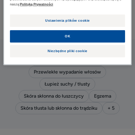
Wybierz swój problem
naszą:
Polityką Prywatności
Poznaj nasze metody
Ustawienia plików cookie
OK
Niezbędne pliki cookie
Okresowe wypadanie włosów
Przewlekłe wypadanie włosów
Łupież suchy / tłusty
Skóra skłonna do łuszczycy
Egzema
Skóra tłusta lub skłonna do trądziku
+ 5