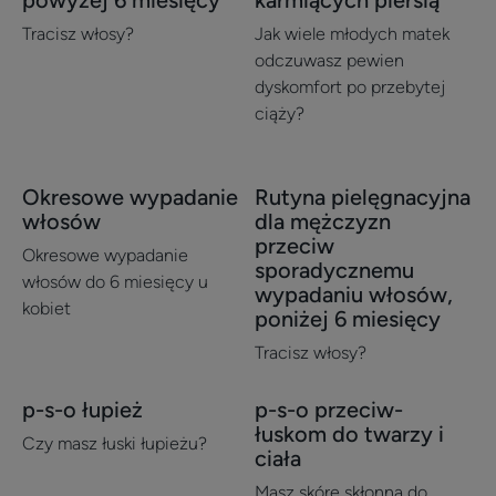
kobiet
wypadaniu
Tracisz włosy?
Jak wiele młodych matek
przeciw
włosów
odczuwasz pewien
chronicznemu
dla
dyskomfort po przebytej
wypadaniu
kobiet
ciąży?
włosów,
po
powyżej
porodzie
6
i
Okresowe wypadanie
Rutyna pielęgnacyjna
Odkryj
Odkryj
miesięcy
karmiących
włosów
dla mężczyzn
Okresowe
Rutyna
piersią
przeciw
wypadanie
pielęgnacyjna
Okresowe wypadanie
sporadycznemu
włosów
dla
włosów do 6 miesięcy u
wypadaniu włosów,
kobiet ​
mężczyzn
poniżej 6 miesięcy
przeciw
Tracisz włosy?
sporadycznemu
wypadaniu
p-s-o łupież
p-s-o przeciw-
Odkryj
Odkryj
włosów,
łuskom do twarzy i
p-
p-
Czy masz łuski łupieżu?
poniżej
ciała
s-
s-
6
Masz skórę skłonną do
o
o