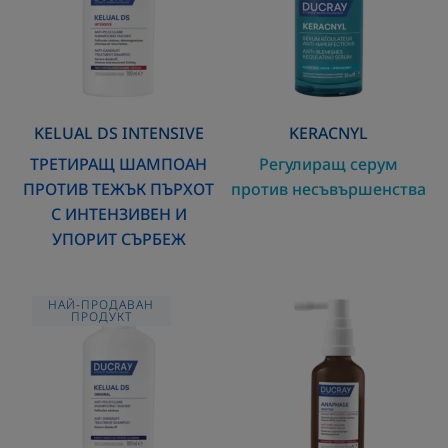
ТЕЖЪК
несъвършенст
ПЪРХОТ
С
ИНТЕНЗИВЕН
И
УПОРИТ
KELUAL DS
INTENSIVE
KERACNYL
СЪРБЕЖ
ТРЕТИРАЩ ШАМПОАН
Регулиращ серум
ПРОТИВ ТЕЖЪК ПЪРХОТ
против несъвършенства
С ИНТЕНЗИВЕН И
УПОРИТ СЪРБЕЖ
Третиращ
Серум
НАЙ-ПРОДАВАН
ПРОДУКТ
шампоан
против
при
косопад
състояния
и
на
за
тежък
укрепване
пърхот
на