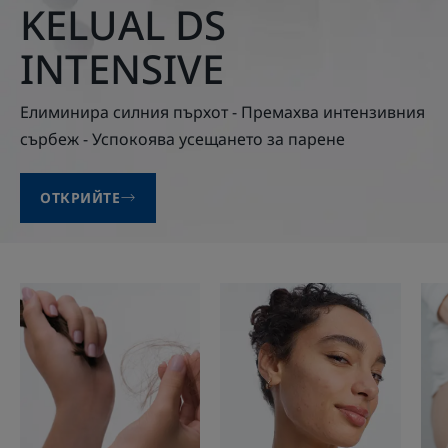
KELUAL DS
INTENSIVE
Елиминира силния пърхот - Премахва интензивния
сърбеж - Успокоява усещането за парене
ОТКРИЙТЕ
Косопад
Мазна
Product
и
ranges
склонна
slider
към
акне
кожа