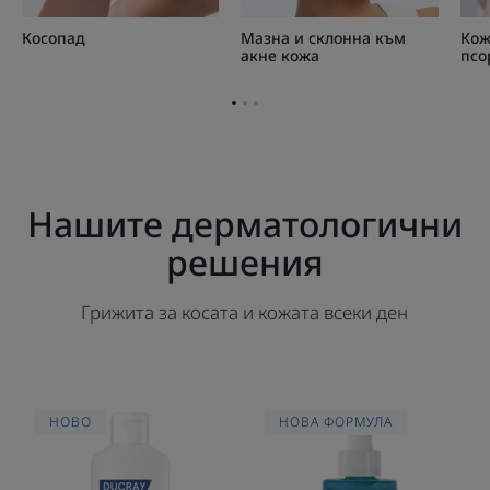
Косопад
Мазна и склонна към
Кож
акне кожа
псо
Отидете
Отидете
Отидете
на
на
на
страница
страница
страница
1
2
3
Нашите дерматологични
решения
Грижита за косата и кожата всеки ден
ТРЕТИРАЩ
Регулиращ
HOBO
НОВА ФОРМУЛА
ШАМПОАН
серум
ПРОТИВ
против