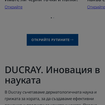
Открийте
Открийте
Отидете
Отидете
на
на
елемент
елемент
1
2
ОТКРИЙТЕ РУТИНИТЕ
DUCRAY. Иновация в
науката
В Ducray съчетаваме дерматологичната наука и
грижата за хората, за да създаваме ефективни