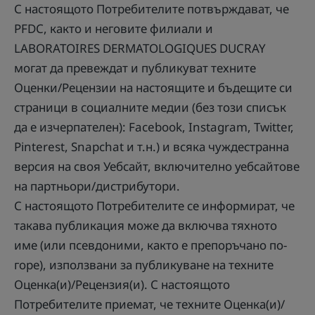
С настоящото Потребителите потвърждават, че
PFDC, както и неговите филиали и
LABORATOIRES DERMATOLOGIQUES DUCRAY
могат да превеждат и публикуват техните
Оценки/Рецензии на настоящите и бъдещите си
страници в социалните медии (без този списък
да е изчерпателен): Facebook, Instagram, Twitter,
Pinterest, Snapchat и т.н.) и всяка чуждестранна
версия на своя Уебсайт, включително уебсайтове
на партньори/дистрибутори.
С настоящото Потребителите се информират, че
такава публикация може да включва тяхното
име (или псевдоними, както е препоръчано по-
горе), използвани за публикуване на техните
Оценка(и)/Рецензия(и). С настоящото
Потребителите приемат, че техните Оценка(и)/