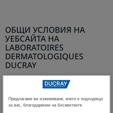
ОБЩИ УСЛОВИЯ НА
УЕБСАЙТА НА
LABORATOIRES
DERMATOLOGIQUES
DUCRAY
ЧЛЕН 1 - ЦЕЛ НА ОБЩИТЕ
УСЛОВИЯ
Предлагаме ви изживяване, което е подходящо
за вас, благодарение на бисквитките
Целта на настоящите общи условия за ползване