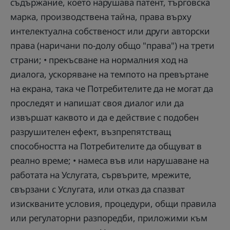
съдържание, което нарушава патент, търговска
марка, производствена тайна, права върху
интелектуална собственост или други авторски
права (наричани по-долу общо "права") на трети
страни; • прекъсване на нормалния ход на
диалога, ускоряване на темпото на превъртане
на екрана, така че Потребителите да не могат да
проследят и напишат своя диалог или да
извършат каквото и да е действие с подобен
разрушителен ефект, възпрепятстващ
способността на Потребителите да общуват в
реално време; • намеса във или нарушаване на
работата на Услугата, сървърите, мрежите,
свързани с Услугата, или отказ да спазват
изискваните условия, процедури, общи правила
или регулаторни разпоредби, приложими към