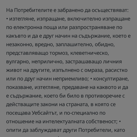
На Потребителите е забранено да осъществяват:
• изтегляне, изпращане, включително изпращане
по електронна поща или разпространяване по
какъвто и да е друг начин на съдържание, което е
незаконно, вредно, заплашително, обидно,
представляващо тормоз, клеветническо,
вулгарно, неприлично, застрашаващо личния
живот на другите, изпълнено с омраза, расистко
или по друг начин неприемливо; • консултиране,
показване, изтегляне, предаване на каквото и да
е съдържание, което би било в противоречие с
действащите закони на страната, в която се
посещава Уебсайтът, и по-специално по
отношение на интелектуалната собственост; •
опити да заблуждават други Потребители, като