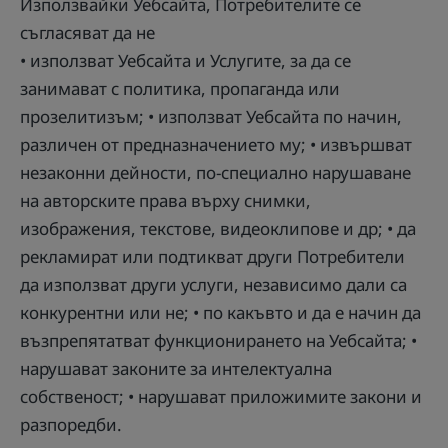
Използвайки Уебсайта, Потребителите се
съгласяват да не
• използват Уебсайта и Услугите, за да се
занимават с политика, пропаганда или
прозелитизъм; • използват Уебсайта по начин,
различен от предназначението му; • извършват
незаконни дейности, по-специално нарушаване
на авторските права върху снимки,
изображения, текстове, видеоклипове и др; • да
рекламират или подтикват други Потребители
да използват други услуги, независимо дали са
конкурентни или не; • по какъвто и да е начин да
възпрепятатват функционирането на Уебсайта; •
нарушават законите за интелектуална
собственост; • нарушават приложимите закони и
разпоредби.