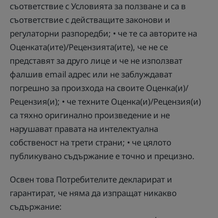
съответствие с Условията за ползване и са в
съответствие с действащите законови и
регулаторни разпоредби; • че те са авторите на
Оценката(ите)/Рецензията(ите), че не се
представят за друго лице и че не използват
фалшив email адрес или не заблуждават
погрешно за произхода на своите Оценка(и)/
Рецензия(и); • че техните Оценка(и)/Рецензия(и)
са тяхно оригинално произведение и не
нарушават правата на интелектуална
собственост на трети страни; • че цялото
публикувано съдържание е точно и прецизно.
Освен това Потребителите декларират и
гарантират, че няма да изпращат никакво
съдържание: