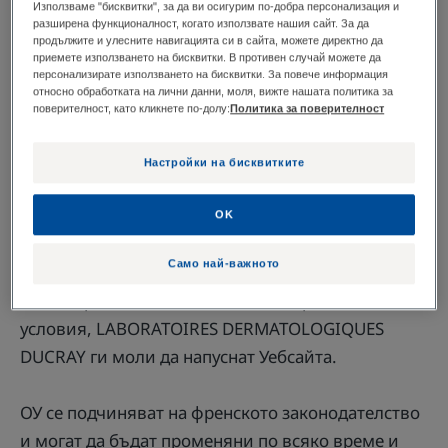
(наричани по-нататък "ОУ") е да определят
Използваме "бисквитки", за да ви осигурим по-добра персонализация и
условията за ползване и достъп до Уебсайта,
разширена функционалност, когато използвате нашия сайт. За да
продължите и улесните навигацията си в сайта, можете директно да
принадлежащ на LABORATOIRES
приемете използването на бисквитки. В противен случай можете да
персонализирате използването на бисквитки. За повече информация
DERMATOLOGIQUES DUCRAY (наричан по-нататък
относно обработката на лични данни, моля, вижте нашата политика за
"LABORATOIRES DERMATOLOGIQUES DUCRAY"),
поверителност, като кликнете по-долу:
Политика за поверителност
търговска марка, собственост на PIERRE FABRE
Настройки на бисквитките
DERMO-COSMETIQUE (наричан по-нататък
"PFDC"), за които се счита, че потребителите
OK
(наричани по-нататък "Потребители") приемат
само с посещението на този Уебсайт.
Само най-важното
Ако Потребителите не желаят да приемат тези
условия, LABORATOIRES DERMATOLOGIQUES
DUCRAY ги моли да напуснат Уебсайта.
ОУ се подчиняват на френското законодателство
и могат да бъдат променяни по всяко време и