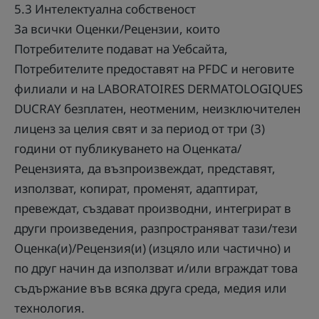
5.3 Интелектуална собственост
За всички Оценки/Рецензии, които
Потребителите подават на Уебсайта,
Потребителите предоставят на PFDC и неговите
филиали и на LABORATOIRES DERMATOLOGIQUES
DUCRAY безплатен, неотменим, неизключителен
лиценз за целия свят и за период от три (3)
години от публикуването на Оценката/
Рецензията, да възпроизвеждат, представят,
използват, копират, променят, адаптират,
превеждат, създават производни, интегрират в
други произведения, разпространяват тази/тези
Оценка(и)/Рецензия(и) (изцяло или частично) и
по друг начин да използват и/или вграждат това
съдържание във всяка друга среда, медия или
технология.