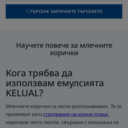
ТЪРСЕНЕ ЗАПОЧНЕТЕ ТЪРСЕНЕТО
Научете повече за млечните
корички
Кога трябва да
използвам емулсията
KELUAL?
Млечните корички са лесно разпознаваеми. Те се
проявяват като
струпвания на кожни плаки
,
наричани често люспи, свързани с излишъка на