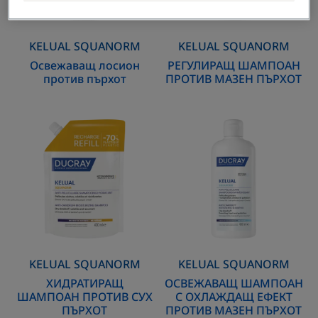
KELUAL SQUANORM
KELUAL SQUANORM
Освежаващ лосион
РЕГУЛИРАЩ ШАМПОАН
против пърхот
ПРОТИВ МАЗЕН ПЪРХОТ
ХИДРАТИРАЩ
ОСВЕЖАВАЩ
ШАМПОАН
ШАМПОАН
ПРОТИВ
С
СУХ
ОХЛАЖДАЩ
ПЪРХОТ
ЕФЕКТ
ПРОТИВ
МАЗЕН
ПЪРХОТ
KELUAL SQUANORM
KELUAL SQUANORM
ХИДРАТИРАЩ
ОСВЕЖАВАЩ ШАМПОАН
ШАМПОАН ПРОТИВ СУХ
С ОХЛАЖДАЩ ЕФЕКТ
ПЪРХОТ
ПРОТИВ МАЗЕН ПЪРХОТ