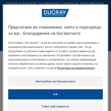
плаки изчезват за няколко седмици или месеци,
но могат да се запазят и до две-тригодишна
възраст на детето. Най-често това е просто
естетическо неудобство за родителите.
Предлагаме ви изживяване, което е подходящо
за вас, благодарение на бисквитките
Използваме "бисквитки", за да ви осигурим по-добра персонализация и
разширена функционалност, когато използвате нашия сайт. За да
продължите и улесните навигацията си в сайта, можете директно да
приемете използването на бисквитки. В противен случай можете да
5 резултати "KELUAL – Млечна
персонализирате използването на бисквитки. За повече информация
коричка"
относно обработката на лични данни, моля, вижте нашата политика за
поверителност, като кликнете по-долу:
Политика за поверителност
Освежаващ
РЕГУЛИРАЩ
лосион
ШАМПОАН
Настройки на бисквитките
против
ПРОТИВ
пърхот
МАЗЕН
OK
ПЪРХОТ
Само най-важното