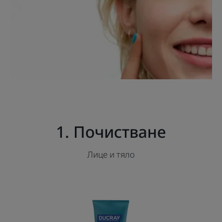
1. Почистване
Лице и тяло
Почистващ
гел