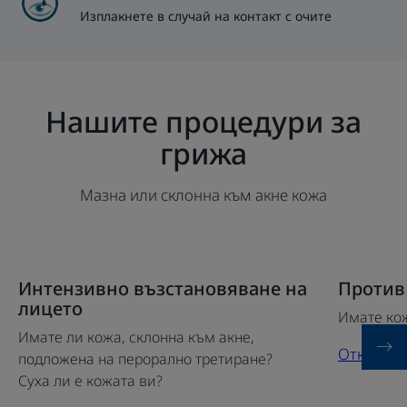
Изплакнете в случай на контакт с очите
Нашите процедури за
грижа
Мазна или склонна към акне кожа
Открийте
Открийте
Интензивно възстановяване на
Против
Интензивно
Против
лицето
Имате кож
възстановяване
черни
Имате ли кожа, склонна към акне,
на
точки
Открийте
подложена на перорално третиране?
лицето
лице
Суха ли е кожата ви?