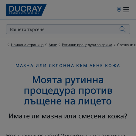
Точки
на
продажба
Начална страница
Акне
Рутинни процедури за грижа
Срещу лъщ
МАЗНА ИЛИ СКЛОННА КЪМ АКНЕ КОЖА
Моята рутинна
процедура против
лъщене на лицето
Имате ли мазна или смесена кожа?
Не се паникьосвайте! Открийте нашата рутинна