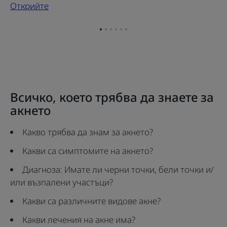
Открийте
Отидете
Отидете
Отидете
Отидете
Отидете
Отидете
на
на
на
на
на
на
елемент
елемент
елемент
елемент
елемент
елемент
1
2
3
4
5
6
Всичко, което трябва да знаете за
акнето
Какво трябва да знам за акнето?
Какви са симптомите на акнето?
Диагноза: Имате ли черни точки, бели точки и/
или възпалени участъци?
Какви са различните видове акне?
Какви лечения на акне има?