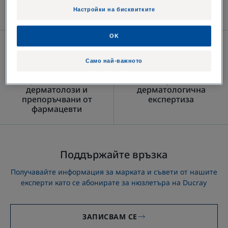
Настройки на бисквитките
Дерматологични продукти за кожа и коса
OK
Само най-важното
Предписвани от
Наука и
дерматолози и
дерматологична
препоръчвани от
експертиза
фармацевти
Поддържайте връзка
Получавайте информация за марката и съвети от нашите
експерти като се абонирате за нюзлетъра на Ducray
ЗАПИСВАМ СЕ