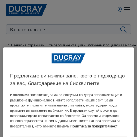
Точки
на
продажба
Начална страница
Хиперпигментация
Рутинни процедури за гриж
Нашите процедури
за грижа за
Предлагаме ви изживяване, което е подходящо
за вас, благодарение на бисквитките
хиперпигментацията
Използваме "бисквитки", за да ви осигурим по-добра персонализация и
разширена функционалност, когато използвате нашия сайт. За да
продължите и улесните навигацията си в сайта, можете директно да
приемете използването на бисквитки. В противен случай можете да
персонализирате използването на бисквитки. За повече информация
относно обработката на лични данни, моля, вижте нашата политика за
поверителност, като кликнете по-долу:
Политика за поверителност