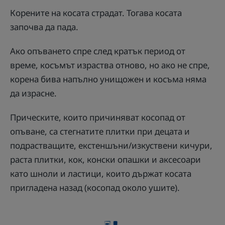
Корените на косата страдат. Тогава косата
започва да пада.
Ако опъването спре след кратък период от
време, косъмът израства отново, но ако не спре,
корена бива напълно унищожен и косъма няма
да израсне.
Прическите, които причиняват косопад от
опъване, са стегнатите плитки при децата и
подрастващите, екстеншъни/изкуствени кичури,
раста плитки, кок, конски опашки и аксесоари
като шноли и ластици, които държат косата
пригладена назад (косопад около ушите).