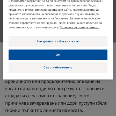
Използваме "бисквитки", за да ви осигурим по-добра персонализация и
разширена функционалност, когато използвате нашия сайт. За да
продължите и улесните навигацията си в сайта, можете директно да
Актуализирано на
15.01.24 г.
, одобрено от
нашите
приемете използването на бисквитки. В противен случай можете да
медицински експерти на DUCRAY
.
персонализирате използването на бисквитки. За повече информация
относно обработката на лични данни, моля, вижте нашата политика за
поверителност, като кликнете по-долу:
Политика за поверителност
Настройки на бисквитките
Плитки, екстеншъни, стегнати кокове, ластици и
OK
всичко, което опъва косата може да причини
косопад.
Само най-важното
Хроничното или продължително опъване на
косата винаги води до лош резултат: корените
страдат и се развива възпаление, което
причинява зачервяване или дори пустули (бели
гнойни пъпки) по линията на косата.